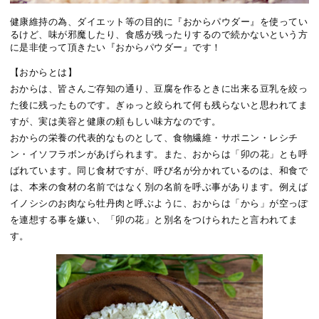
健康維持の為、ダイエット等の目的に『おからパウダー』を使ってい
るけど、味が邪魔したり、食感が残ったりするので続かないという方
に是非使って頂きたい『おからパウダー』です！
【おからとは】
おからは、皆さんご存知の通り、豆腐を作るときに出来る豆乳を絞っ
た後に残ったものです。ぎゅっと絞られて何も残らないと思われてま
すが、実は美容と健康の頼もしい味方なのです。
おからの栄養の代表的なものとして、食物繊維・サポニン・レシチ
ン・イソフラボンがあげられます。また、おからは「卯の花」とも呼
ばれています。同じ食材ですが、呼び名が分かれているのは、和食で
は、本来の食材の名前ではなく別の名前を呼ぶ事があります。例えば
イノシシのお肉なら牡丹肉と呼ぶように、おからは「から」が空っぽ
を連想する事を嫌い、「卯の花」と別名をつけられたと言われてま
す。