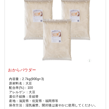
おからパウダー
内容量：2.7kg(900g×3)
原材料名：大豆
配合率(%)：100
アレルゲン：大豆
遺伝子組換：非組替
産地：滋賀県・佐賀県・福岡県等
保存方法：湿気厳禁。開封後は速やかに使用してください。