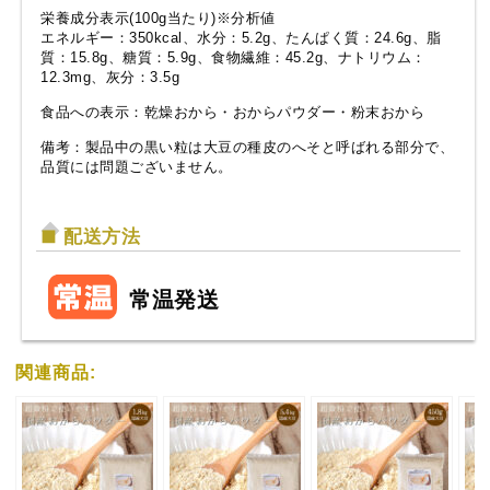
栄養成分表示(100g当たり)※分析値
エネルギー：350kcal、水分：5.2g、たんぱく質：24.6g、脂
質：15.8g、糖質：5.9g、食物繊維：45.2g、ナトリウム：
12.3mg、灰分：3.5g
食品への表示：乾燥おから・おからパウダー・粉末おから
備考：製品中の黒い粒は大豆の種皮のへそと呼ばれる部分で、
品質には問題ございません。
配送方法
常温発送
関連商品: