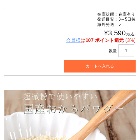
在庫状態：在庫有り
発送目安：3～5日後
海外発送 : ○
¥3,590
(税込)
会員様
は
107 ポイント還元
(3%)
数量