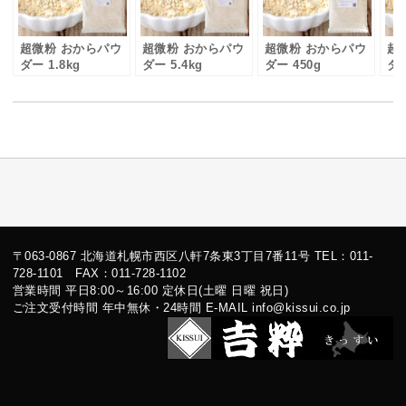
超微粉 おからパウ
超微粉 おからパウ
超微粉 おからパウ
超
ダー 1.8kg
ダー 5.4kg
ダー 450g
ダー
〒063-0867 北海道札幌市西区八軒7条東3丁目7番11号 TEL：011-
728-1101 FAX：011-728-1102
営業時間 平日8:00～16:00 定休日(土曜 日曜 祝日)
ご注文受付時間 年中無休・24時間 E-MAIL info@kissui.co.jp