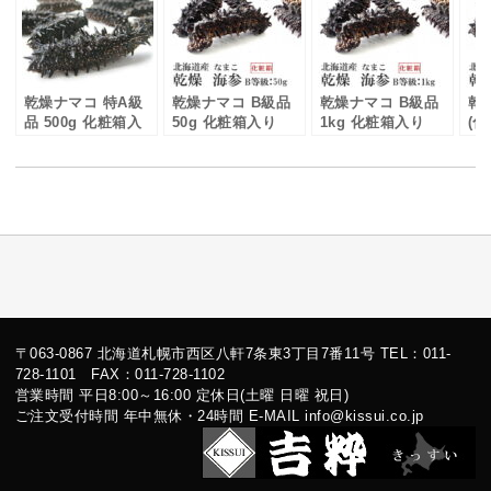
乾燥ナマコ 特A級
乾燥ナマコ B級品
乾燥ナマコ B級品
乾
品 500g 化粧箱入
50g 化粧箱入り
1kg 化粧箱入り
(化
り
〒063-0867 北海道札幌市西区八軒7条東3丁目7番11号 TEL：011-
728-1101 FAX：011-728-1102
営業時間 平日8:00～16:00 定休日(土曜 日曜 祝日)
ご注文受付時間 年中無休・24時間 E-MAIL info@kissui.co.jp