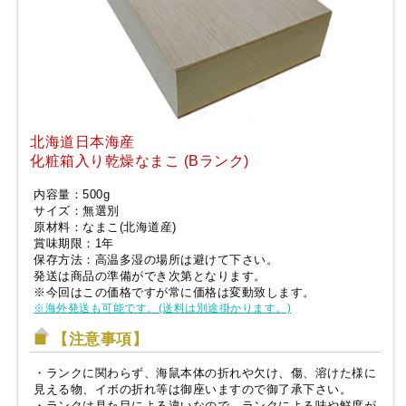
北海道日本海産
化粧箱入り乾燥なまこ (Bランク)
内容量：500g
サイズ：無選別
原材料：なまこ(北海道産)
賞味期限：1年
保存方法：高温多湿の場所は避けて下さい。
発送は商品の準備ができ次第となります。
※今回はこの価格ですが常に価格は変動致します。
※海外発送も可能です。(送料は別途掛かります。)
【注意事項】
・ランクに関わらず、海鼠本体の折れや欠け、傷、溶けた様に
見える物、イボの折れ等は御座いますので御了承下さい。
・ランクは見た目による違いなので、ランクによる味や鮮度が