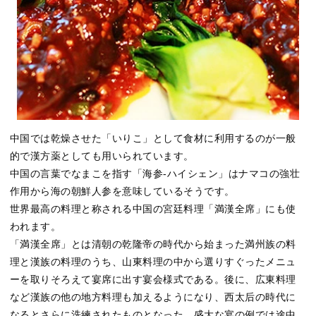
中国では乾燥させた「いりこ」として食材に利用するのが一般
的で漢方薬としても用いられています。
中国の言葉でなまこを指す「海参-ハイシェン」はナマコの強壮
作用から海の朝鮮人参を意味しているそうです。
世界最高の料理と称される中国の宮廷料理「満漢全席」にも使
われます。
「満漢全席」とは清朝の乾隆帝の時代から始まった満州族の料
理と漢族の料理のうち、山東料理の中から選りすぐったメニュ
ーを取りそろえて宴席に出す宴会様式である。後に、広東料理
など漢族の他の地方料理も加えるようになり、西太后の時代に
なるとさらに洗練されたものとなった。盛大な宴の例では途中