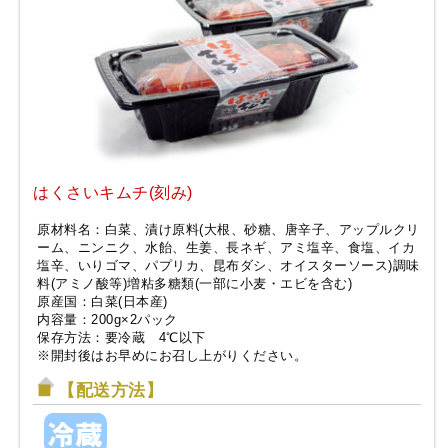
はくさいキムチ(刻み)
原材料名：白菜、漬け原料(大根、砂糖、唐辛子、アップルクリ
ーム、ニンニク、水飴、生姜、長ネギ、アミ塩辛、食塩、イカ
塩辛、いりゴマ、パプリカ、昆布ダシ、オイスターソース)調味
料(アミノ酸等)増粘多糖類(一部に小麦・エビを含む)
原産国：白菜(日本産)
内容量：200g×2パック
保存方法：要冷蔵 4℃以下
※開封後はお早めにお召し上がりください。
【配送方法】