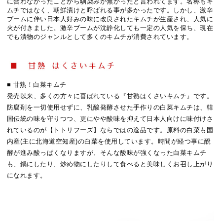
に合わなかったことから馴染みが無かったと言われてます。名称もキ
ムチではなく、朝鮮漬けと呼ばれる事が多かったです。しかし、激辛
ブームに伴い日本人好みの味に改良されたキムチが生産され、人気に
火が付きました。激辛ブームが沈静化しても一定の人気を保ち、現在
でも漬物のジャンルとして多くのキムチが消費されています。
■ 甘熟！白菜キムチ
発売以来、多くの方々に喜ばれている『甘熟はくさいキムチ』です。
防腐剤を一切使用せずに、乳酸発酵させた手作りの白菜キムチは、韓
国伝統の味を守りつつ、更にやや酸味を抑えて日本人向けに味付けさ
れているのが【トトリフーズ】ならではの逸品です。原料の白菜も国
内産(主に北海道空知産)の白菜を使用しています。時間が経つ事に醗
酵が進み酸っぱくなりますが、そんな酸味が強くなった白菜キムチ
も、鍋にしたり、炒め物にしたりして食べると美味しくお召し上がり
になれます。