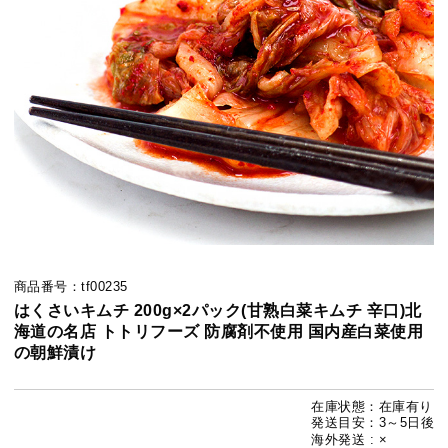
商品番号：tf00235
はくさいキムチ 200g×2パック(甘熟白菜キムチ 辛口)北
海道の名店 トトリフーズ 防腐剤不使用 国内産白菜使用
の朝鮮漬け
在庫状態：在庫有り
発送目安：3～5日後
海外発送 : ×