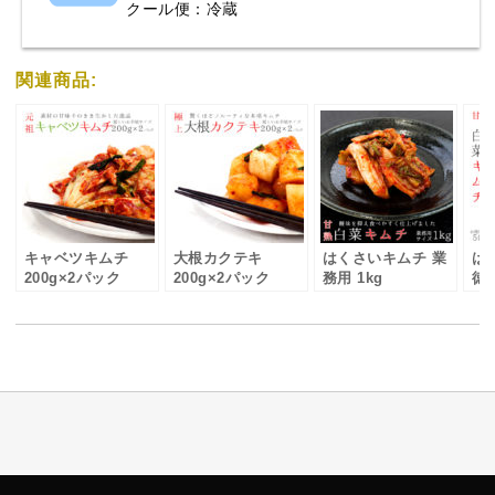
クール便：冷蔵
関連商品:
キャベツキムチ
大根カクテキ
はくさいキムチ 業
は
200g×2パック
200g×2パック
務用 1kg
徳用