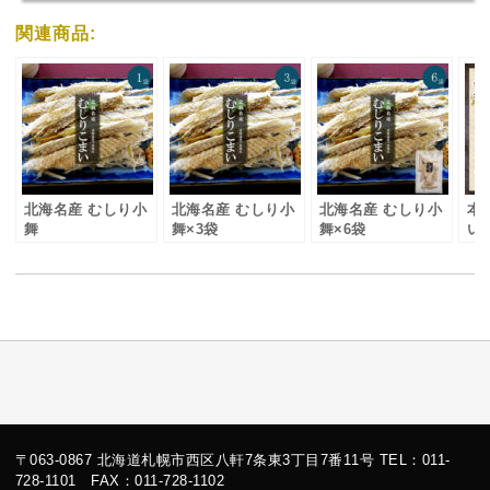
関連商品:
北海名産 むしり小
北海名産 むしり小
北海名産 むしり小
本
舞
舞×3袋
舞×6袋
い
〒063-0867 北海道札幌市西区八軒7条東3丁目7番11号 TEL：011-
728-1101 FAX：011-728-1102