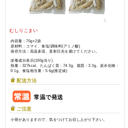
むしりこまい
内容量：70g×2袋
原材料：コマイ、食塩/調味料(アミノ酸)
保存方法：高温多湿、直射日光を避けてください。
栄養成分表示(100g当り)
熱量：327kcal、たんぱく質：74.3g、脂質：3.3g、炭水化物：
0.1g、食塩相当量：5.6g(推定値)
配送方法
常温で発送
ご注意
小骨がありますので、気をつけてお召し上がり下さい。