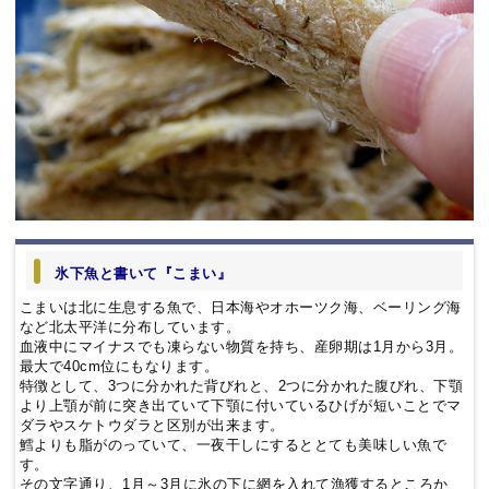
氷下魚と書いて『こまい』
こまいは北に生息する魚で、日本海やオホーツク海、ベーリング海
など北太平洋に分布しています。
血液中にマイナスでも凍らない物質を持ち、産卵期は1月から3月。
最大で40cm位にもなります。
特徴として、3つに分かれた背びれと、2つに分かれた腹びれ、下顎
より上顎が前に突き出ていて下顎に付いているひげが短いことでマ
ダラやスケトウダラと区別が出来ます。
鱈よりも脂がのっていて、一夜干しにするととても美味しい魚で
す。
その文字通り、1月～3月に氷の下に網を入れて漁獲するところか