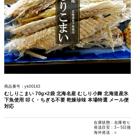
商品番号：yk00163
むしりこまい 70g×2袋 北海名産 むしり小舞 北海道産氷
下魚使用 叩く・ちぎる不要 乾燥珍味 本場特選 メール便
対応
在庫状態：在庫有り
発送目安：3～5日後
海外発送 : ○