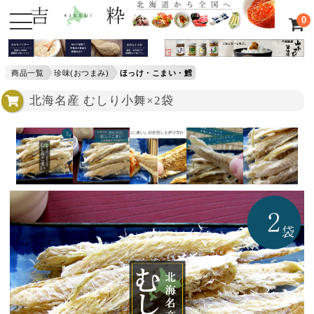
0
商品一覧
珍味(おつまみ)
ほっけ・こまい・鱈
北海名産 むしり小舞×2袋