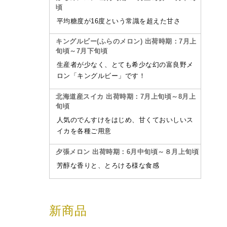
頃
平均糖度が16度という常識を超えた甘さ
キングルビー(ふらのメロン) 出荷時期：7月上
旬頃～7月下旬頃
生産者が少なく、とても希少な幻の富良野メ
ロン「キングルビー」です！
北海道産スイカ 出荷時期：7月上旬頃～8月上
旬頃
人気のでんすけをはじめ、甘くておいしいス
イカを各種ご用意
夕張メロン 出荷時期：6月中旬頃～８月上旬頃
芳醇な香りと、とろける様な食感
新商品