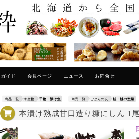
只今
用ガイド
会員ページ
ニュース
お問合せ
商品一覧
海産物
干物・漬け魚
商品一覧
ごはんの友
鮭・鰊の惣菜
本漬け熟成甘口造り糠にしん 1尾