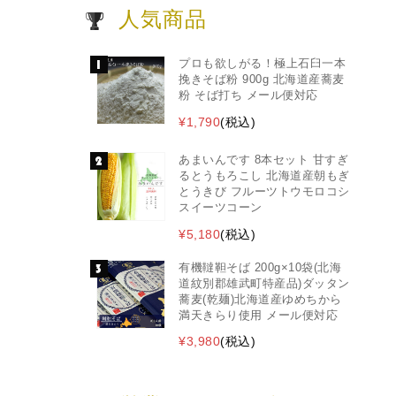
人気商品
プロも欲しがる！極上石臼一本
挽きそば粉 900g 北海道産蕎麦
粉 そば打ち メール便対応
¥1,790
(税込)
あまいんです 8本セット 甘すぎ
るとうもろこし 北海道産朝もぎ
とうきび フルーツトウモロコシ
スイーツコーン
¥5,180
(税込)
有機韃靼そば 200g×10袋(北海
道紋別郡雄武町特産品)ダッタン
蕎麦(乾麺)北海道産ゆめちから
満天きらり使用 メール便対応
¥3,980
(税込)