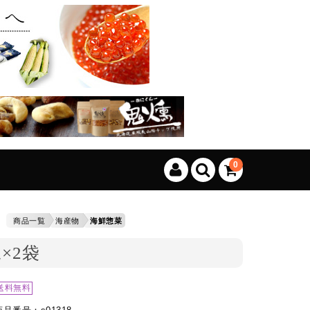
、カートに商品はございません。
(カゴの商品数:0種類、合計数:0)
0
商品一覧
海産物
海鮮惣菜
×2袋
送料無料