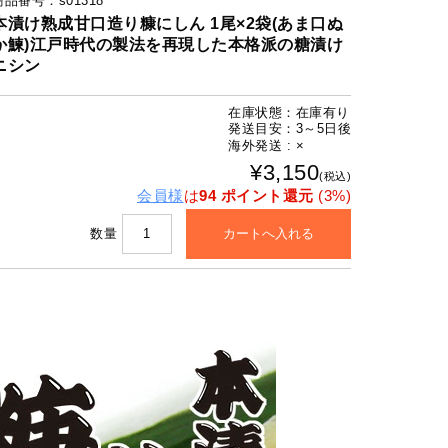
商品番号：s01318
本漬け熟成甘口造り糠にしん 1尾×2袋(あま口ぬ
か鰊)江戸時代の製法を再現した本格派の糖漬け
ニシン
在庫状態：在庫有り
発送目安：3～5日後
海外発送 : ×
¥3,150
(税込)
会員様
は
94 ポイント還元
(3%)
数量