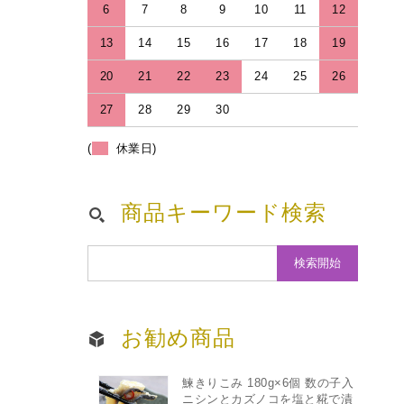
6
7
8
9
10
11
12
13
14
15
16
17
18
19
20
21
22
23
24
25
26
27
28
29
30
(
休業日)
商品キーワード検索
お勧め商品
鰊きりこみ 180g×6個 数の子入
ニシンとカズノコを塩と糀で漬