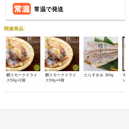
常温で発送
関連商品:
鱈スモークスライ
鱈スモークスライ
たらすきみ 300g
本
ス50g×2袋
ス50g×4袋
い