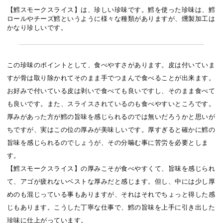
【鱈スモークスライス】は、珍しい珍味です。鱈を使った珍味は、鱈
ロールやチーズ鱈というように様々な種類がありますが、燻製加工は
かなり珍しいです。
この珍味のポイントとして、食べやすさがあります。皮は付いていま
すが骨は取り除かれてそのまま手でつまんで食べることが出来ます。
お好みで付いている皮は剥いで食べても良いですし、そのまま食べて
も良いです。また、スライスされているのも食べやすいところです。
厚みがあった方が鱈の旨味を感じられるのでは無いだろうかと思いが
ちですが、実はこの位の厚みが美味しいです。厚すぎると確かに鱈の
旨味を感じられるのでしょうが、その分噛む事に苦労を必要としま
す。
【鱈スモークスライス】の厚みこそが食べやすくて、旨味を感じられ
て、アゴが疲れないベストな厚みだと感じます。但し、中には少し厚
めのも混じっている事もありますが、それはそれでちょっと得した感
じもあります。こうした丁寧な仕事で、鱈の旨味を上手に引き出した
珍味に仕上がっています。