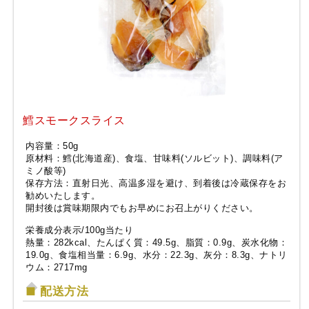
鱈スモークスライス
内容量：50g
原材料：鱈(北海道産)、食塩、甘味料(ソルビット)、調味料(ア
ミノ酸等)
保存方法：直射日光、高温多湿を避け、到着後は冷蔵保存をお
勧めいたします。
開封後は賞味期限内でもお早めにお召上がりください。
栄養成分表示/100g当たり
熱量：282kcal、たんぱく質：49.5g、脂質：0.9g、炭水化物：
19.0g、食塩相当量：6.9g、水分：22.3g、灰分：8.3g、ナトリ
ウム：2717mg
配送方法