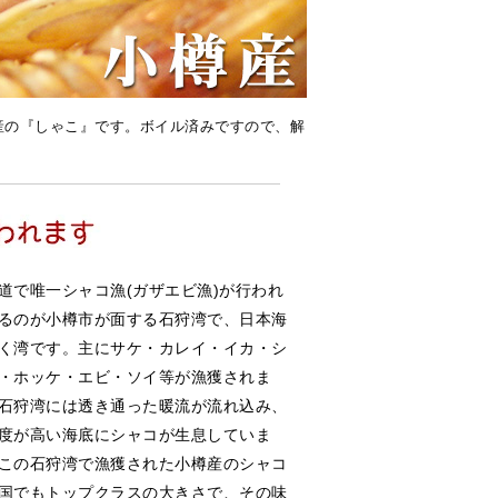
産の『しゃこ』です。ボイル済みですので、解
道で唯一シャコ漁(ガザエビ漁)が行われ
るのが小樽市が面する石狩湾で、日本海
く湾です。主にサケ・カレイ・イカ・シ
・ホッケ・エビ・ソイ等が漁獲されま
石狩湾には透き通った暖流が流れ込み、
度が高い海底にシャコが生息していま
この石狩湾で漁獲された小樽産のシャコ
国でもトップクラスの大きさで、その味