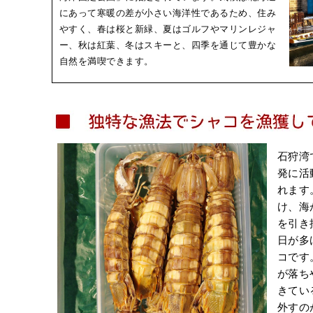
にあって寒暖の差が小さい海洋性であるため、住み
やすく、春は桜と新緑、夏はゴルフやマリンレジャ
ー、秋は紅葉、冬はスキーと、四季を通じて豊かな
自然を満喫できます。
石狩湾
発に活
れます
け、海
を引き
日が多
コです
が落ち
きてい
外すの