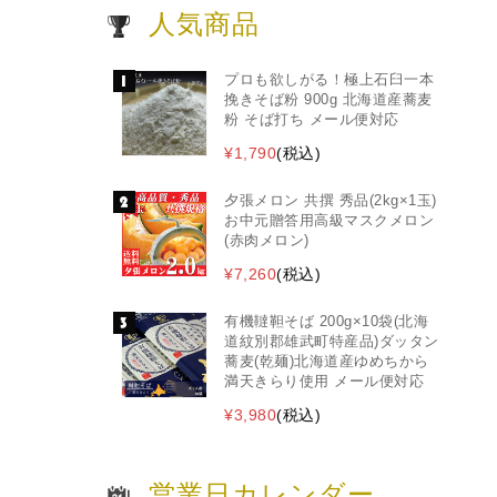
人気商品
プロも欲しがる！極上石臼一本
挽きそば粉 900g 北海道産蕎麦
粉 そば打ち メール便対応
¥1,790
(税込)
夕張メロン 共撰 秀品(2kg×1玉)
お中元贈答用高級マスクメロン
(赤肉メロン)
¥7,260
(税込)
有機韃靼そば 200g×10袋(北海
道紋別郡雄武町特産品)ダッタン
蕎麦(乾麺)北海道産ゆめちから
満天きらり使用 メール便対応
¥3,980
(税込)
営業日カレンダー