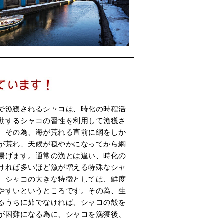
で漁獲されるシャコは、時化の時程活
動するシャコの習性を利用して漁獲さ
。その為、海が荒れる直前に網をしか
が荒れ、天候が穏やかになってから網
揚げます。通常の漁とは違い、時化の
ければ多いほど漁が増える特殊なシャ
。シャコの大きな特徴としては、鮮度
やすいというところです。その為、生
るうちに茹でなければ、シャコの殻を
が困難になる為に、シャコを漁獲後、