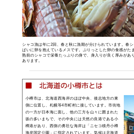
シャコ漁は年に2回、春と秋に漁期が分けられています。春
ぱいに卵を抱えているメスです。ぷりっとした卵の食感がた
熟前のシャコで栄養たっぷりの身で、身入りが良く厚みがあ
あります。
小樽市は、北海道西海岸のほぼ中央、後志地方の東
側に位置し、札幌等4市町村に接しています。市街地
の一方が日本海に面し、他の三方を山々に囲まれた
坂の多いまちで、その中央には天然の良港である小
樽港があり、西側の勇壮な海岸は「ニセコ積丹小樽
海岸国定公園」に指定されています。気候は北海道