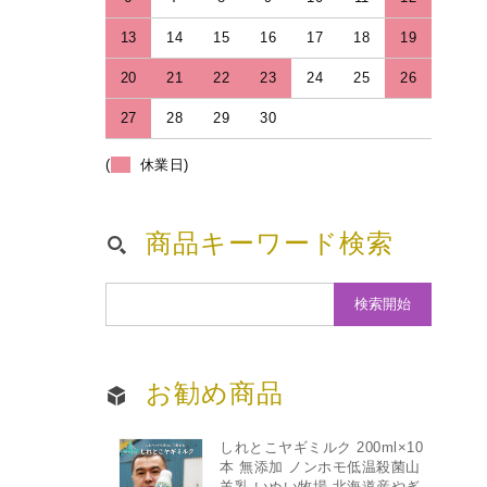
13
14
15
16
17
18
19
20
21
22
23
24
25
26
27
28
29
30
(
休業日)
商品キーワード検索
お勧め商品
しれとこヤギミルク 200ml×10
本 無添加 ノンホモ低温殺菌山
羊乳 いぬい牧場 北海道産やぎ