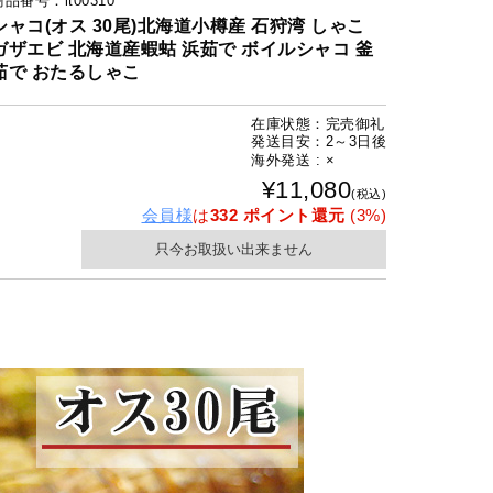
商品番号：it00310
シャコ(オス 30尾)北海道小樽産 石狩湾 しゃこ
ガザエビ 北海道産蝦蛄 浜茹で ボイルシャコ 釜
茹で おたるしゃこ
在庫状態：完売御礼
発送目安：2～3日後
海外発送 : ×
¥11,080
(税込)
会員様
は
332 ポイント還元
(3%)
只今お取扱い出来ません