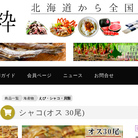
只今
用ガイド
会員ページ
ニュース
お問合せ
商品一覧
海産物
えび・シャコ・貝類
シャコ(オス 30尾)