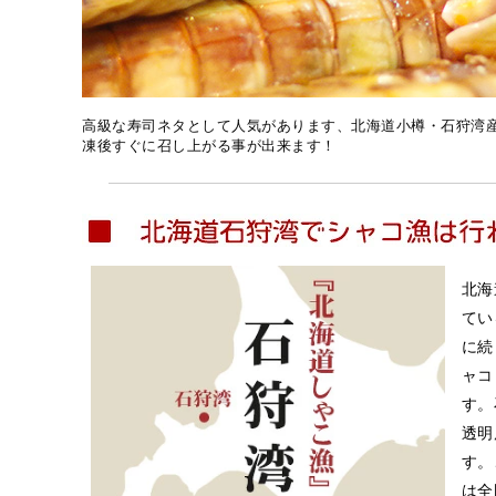
高級な寿司ネタとして人気があります、北海道小樽・石狩湾
凍後すぐに召し上がる事が出来ます！
北海
てい
に続
ャコ
す。
透明
す。
は全