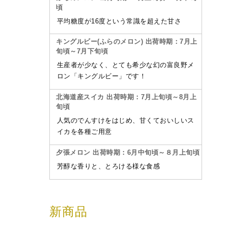
頃
平均糖度が16度という常識を超えた甘さ
キングルビー(ふらのメロン) 出荷時期：7月上
旬頃～7月下旬頃
生産者が少なく、とても希少な幻の富良野メ
ロン「キングルビー」です！
北海道産スイカ 出荷時期：7月上旬頃～8月上
旬頃
人気のでんすけをはじめ、甘くておいしいス
イカを各種ご用意
夕張メロン 出荷時期：6月中旬頃～８月上旬頃
芳醇な香りと、とろける様な食感
新商品