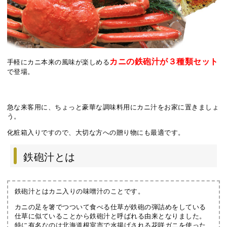
カニの鉄砲汁が３種類セット
手軽にカニ本来の風味が楽しめる
で登場。
急な来客用に、ちょっと豪華な調味料用にカニ汁をお家に置きましょ
う。
化粧箱入りですので、大切な方への贈り物にも最適です。
鉄砲汁とは
鉄砲汁とはカニ入りの味噌汁のことです。
カニの足を箸でつついて食べる仕草が鉄砲の弾詰めをしている
仕草に似ていることから鉄砲汁と呼ばれる由来となりました。
特に有名なのは北海道根室市で水揚げされる花咲ガニを使った