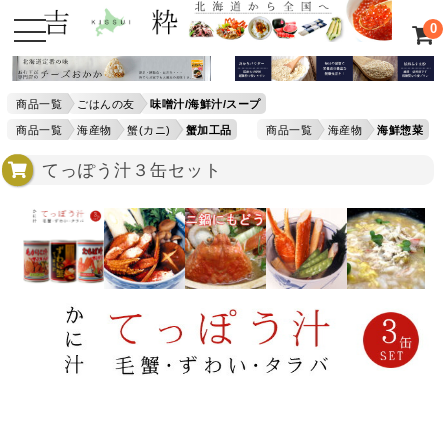
0
商品一覧
ごはんの友
味噌汁/海鮮汁/スープ
商品一覧
海産物
蟹(カニ)
蟹加工品
商品一覧
海産物
海鮮惣菜
てっぽう汁３缶セット