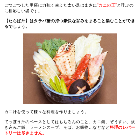
ごつごつした甲羅に力強く生えた太い足はまさに
“カニの王”
と呼ぶの
に相応しい姿です。
【たらば汁】はタラバ蟹の持つ豪快な旨みをまるごと楽むことができ
るでしょう。
カニ汁を使って様々な料理を作りましょう。
てっぽう汁のベースとしてはもちろんのこと、カニ鍋、ぞうすい、炊
き込みご飯、ラーメンスープ、そば、お吸物…などなど
料理のレパー
トリーは尽きません。