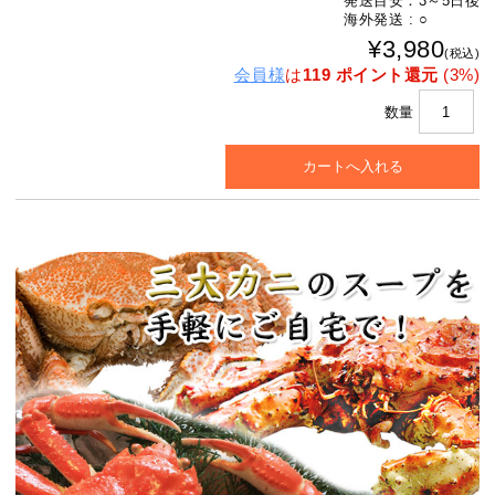
発送目安：3～5日後
海外発送 : ○
¥3,980
(税込)
会員様
は
119 ポイント還元
(3%)
数量