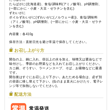
たらばがに(北海道産)、食塩/調味料(アミノ酸等)、pH調整剤、
(一部にかに・小麦・大豆・ゼラチンを含む)
ずわいがに
ボイルずわいがに(ずわいがに(ノルウェー産))、食塩/調味料
（アミノ酸等)、pH調整剤、(一部にかに・小麦・大豆・ゼラチ
ンを含む)
内容量：各410g
保存方法：直射日光を避け常温で保存してください。
お召し上がり方
開缶の上、鍋に入れ、倍以上の水を加え、味噌又は醤油などで
味付けし、季節のお野菜などを入れてお召し上がりください。
カニ鍋、ぞうすい、ラーメンスープ、そば、お吸物などに最適
です。
開缶後はすぐにお召し上り下さい。あたためる場合は、必ず別
の容器に移し替えて下さい。(缶のまま直火にかけたり、電子レ
ンジ等で加熱しないでください)。
配送方法
常温発送