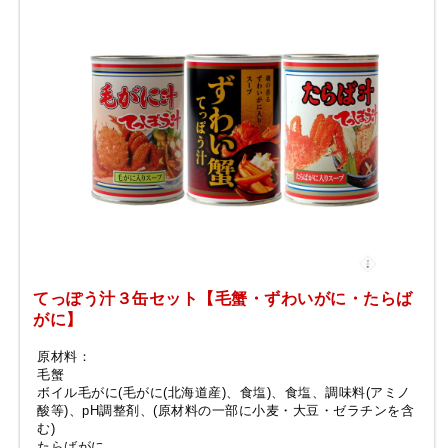
てっぽう汁３缶セット【毛蟹・ずわいがに・たらば
がに】
原材料：
毛蟹
ボイル毛がに(毛がに(北海道産)、食塩)、食塩、調味料(アミノ
酸等)、pH調整剤、(原材料の一部に小麦・大豆・ゼラチンを含
む)
たらばがに