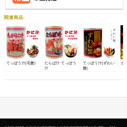
関連商品:
てっぽう汁(毛蟹)
たらば汁 てっぽう
てっぽう汁(ずわい
か
汁
蟹)