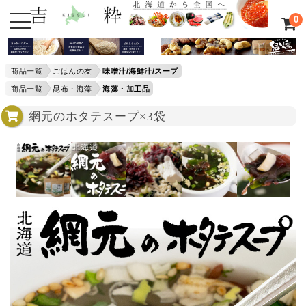
0
商品一覧
ごはんの友
味噌汁/海鮮汁/スープ
商品一覧
昆布・海藻
海藻・加工品
網元のホタテスープ×3袋