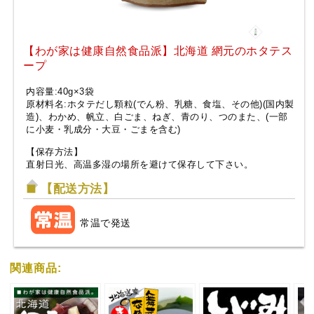
【わが家は健康自然食品派】北海道 網元のホタテス
ープ
内容量:40g×3袋
原材料名:ホタテだし顆粒(でん粉、乳糖、食塩、その他)(国内製
造)、わかめ、帆立、白ごま、ねぎ、青のり、つのまた、(一部
に小麦・乳成分・大豆・ごまを含む)
【保存方法】
直射日光、高温多湿の場所を避けて保存して下さい。
【配送方法】
常温で発送
関連商品: