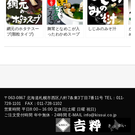
網元のホタテスー
舞茸となめこが入
しじみのみそ汁
が
プ(顆粒タイプ)
ったわかめスープ
め
〒063-0867 北海道札幌市西区八軒7条東3丁目7番11号 TEL：011-
728-1101 FAX：011-728-1102
営業時間 平日8:00～16:00 定休日(土曜 日曜 祝日)
ご注文受付時間 年中無休・24時間 E-MAIL info@kissui.co.jp