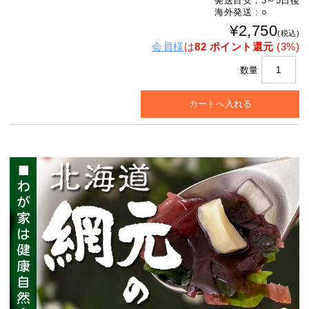
発送目安：3～5日後
海外発送 : ○
¥2,750
(税込)
会員様
は
82 ポイント還元
(3%)
数量