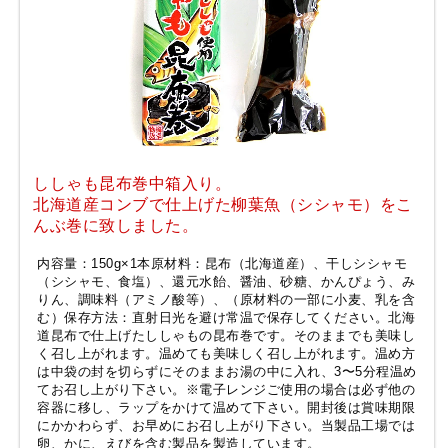
ししゃも昆布巻中箱入り。
北海道産コンブで仕上げた柳葉魚（シシャモ）をこ
んぶ巻に致しました。
内容量：150g×1本原材料：昆布（北海道産）、干しシシャモ
（シシャモ、食塩）、還元水飴、醤油、砂糖、かんぴょう、み
りん、調味料（アミノ酸等）、（原材料の一部に小麦、乳を含
む）保存方法：直射日光を避け常温で保存してください。北海
道昆布で仕上げたししゃもの昆布巻です。そのままでも美味し
く召し上がれます。温めても美味しく召し上がれます。温め方
は中袋の封を切らずにそのままお湯の中に入れ、3〜5分程温め
てお召し上がり下さい。※電子レンジご使用の場合は必ず他の
容器に移し、ラップをかけて温めて下さい。開封後は賞味期限
にかかわらず、お早めにお召し上がり下さい。当製品工場では
卵、かに、えびを含む製品を製造しています。