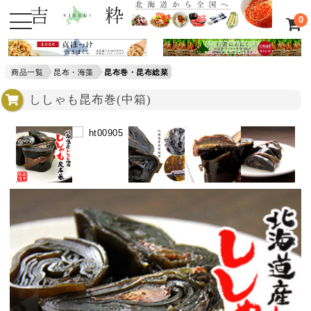
0
商品一覧
昆布・海藻
昆布巻・昆布総菜
ししゃも昆布巻(中箱)