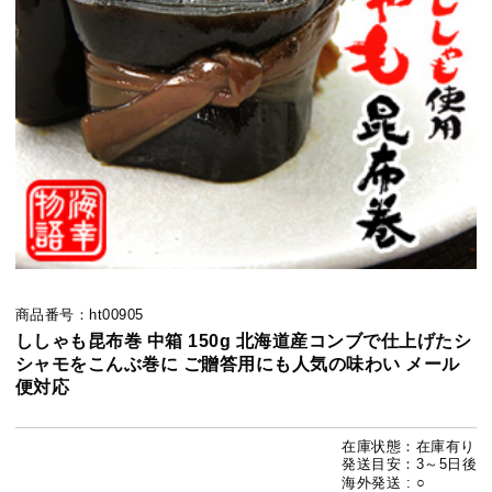
商品番号：ht00905
ししゃも昆布巻 中箱 150g 北海道産コンブで仕上げたシ
シャモをこんぶ巻に ご贈答用にも人気の味わい メール
便対応
在庫状態：在庫有り
発送目安：3～5日後
海外発送 : ○