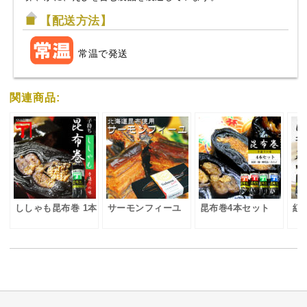
【配送方法】
常温で発送
関連商品:
ししゃも昆布巻 1本
サーモンフィーユ
昆布巻4本セット
紅