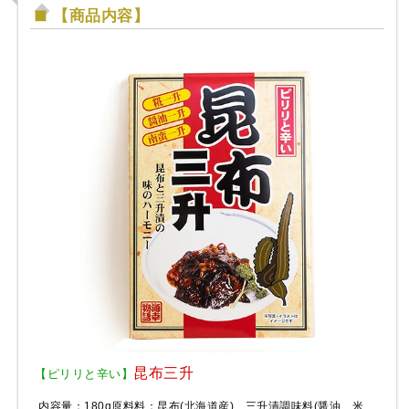
【商品内容】
昆布三升
【ピリリと辛い】
内容量：180g原料料：昆布(北海道産)、三升漬調味料(醤油、米