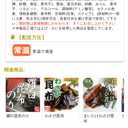
麹、砂糖、食塩、唐辛子)、醤油、還元水飴、砂糖、みりん、唐辛
子、ソルビット、アルコール、調味料(アミノ酸等)、カラメル色
素、増粘多糖類、香辛料、甘味料(甘草、ステビア)、(原材料の一部
に小麦、乳を含む)保存方法：直射日光を避け常温で保存して下さ
い。
開封後は賞味期限にかかわらず、すぐにお召し上がり下さい。
※本製品工場ではえび・かにを使用した商品を製造しています。
【配送方法】
常温で発送
関連商品:
羅臼昆布のり
わさび昆布
まいたけわさび昆
た
布