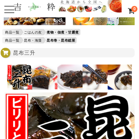
0
商品一覧
ごはんの友
煮物・佃煮・甘露煮
商品一覧
昆布・海藻
昆布巻・昆布総菜
昆布三升