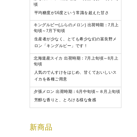
頃
平均糖度が16度という常識を超えた甘さ
キングルビー(ふらのメロン) 出荷時期：7月上
旬頃～7月下旬頃
生産者が少なく、とても希少な幻の富良野メ
ロン「キングルビー」です！
北海道産スイカ 出荷時期：7月上旬頃～8月上
旬頃
人気のでんすけをはじめ、甘くておいしいス
イカを各種ご用意
夕張メロン 出荷時期：6月中旬頃～８月上旬頃
芳醇な香りと、とろける様な食感
新商品