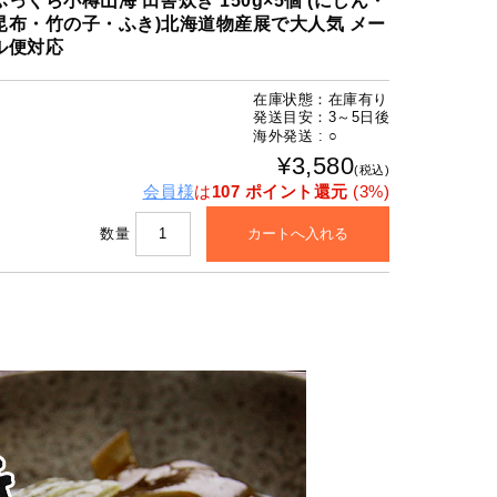
ふっくら小樽山海 田舎炊き 150g×5個 (にしん・
昆布・竹の子・ふき)北海道物産展で大人気 メー
ル便対応
在庫状態：在庫有り
発送目安：3～5日後
海外発送 : ○
¥3,580
(税込)
会員様
は
107 ポイント還元
(3%)
数量