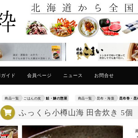
只今
用ガイド
会員ページ
ニュース
お問合せ
商品一覧
ごはんの友
鮭・鰊の惣菜
商品一覧
昆布・海藻
昆布巻・昆
ふっくら小樽山海 田舎炊き 5個