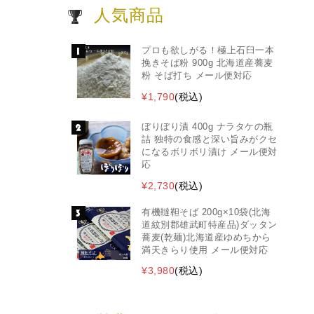
人気商品
プロも欲しがる！極上石臼一本
挽きそば粉 900g 北海道産蕎麦
粉 そば打ち メール便対応
¥1,790
(税込)
ぼりぼり漬 400g ナラタケの瓶
詰 独特の食感と深い旨みがクセ
になるボリボリ漬け メール便対
応
¥2,730
(税込)
有機韃靼そば 200g×10袋(北海
道紋別郡雄武町特産品)ダッタン
蕎麦(乾麺)北海道産ゆめちから
満天きらり使用 メール便対応
¥3,980
(税込)