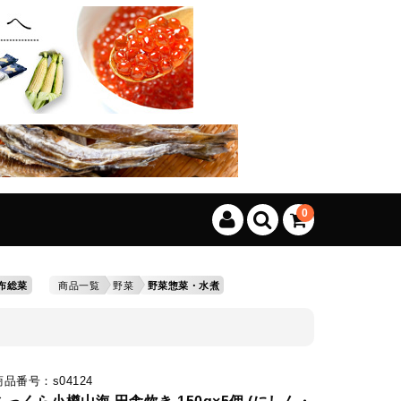
、カートに商品はございません。
(カゴの商品数:0種類、合計数:0)
0
布総菜
商品一覧
野菜
野菜惣菜・水煮
商品番号：s04124