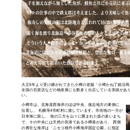
大正6年より受け継がれてきた小樽の老舗「小樽かね丁鍛冶商
全国の百貨店などの物産展にも数多く出店している実績があり
い。
小樽市は、北海道西海岸のほぼ中央、後志地方の東側に
位置し、 札幌等4市町村に接しています。市街地の一方が
日本海に面し、 他の三方を山々に囲まれた坂の多いまち
で、その中央には天然の良港である小樽港があり、 西側
の勇壮な海岸は「ニセコ積丹小樽海岸国定公園」に指定