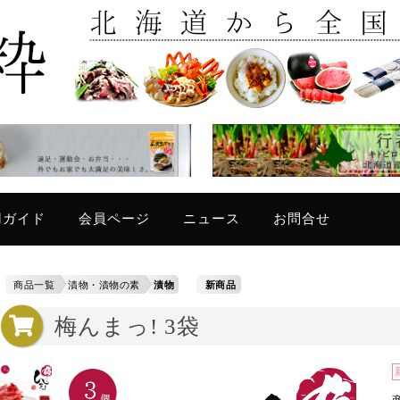
只今
用ガイド
会員ページ
ニュース
お問合せ
商品一覧
漬物・漬物の素
漬物
新商品
梅んまっ! 3袋