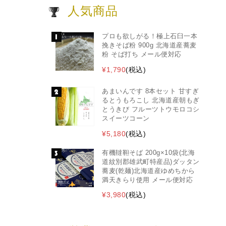
人気商品
プロも欲しがる！極上石臼一本
挽きそば粉 900g 北海道産蕎麦
粉 そば打ち メール便対応
¥1,790
(税込)
あまいんです 8本セット 甘すぎ
るとうもろこし 北海道産朝もぎ
とうきび フルーツトウモロコシ
スイーツコーン
¥5,180
(税込)
有機韃靼そば 200g×10袋(北海
道紋別郡雄武町特産品)ダッタン
蕎麦(乾麺)北海道産ゆめちから
満天きらり使用 メール便対応
¥3,980
(税込)