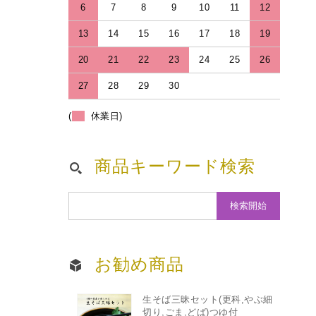
6
7
8
9
10
11
12
13
14
15
16
17
18
19
20
21
22
23
24
25
26
27
28
29
30
(
休業日)
商品キーワード検索
お勧め商品
生そば三昧セット(更科,やぶ細
切り,ごま,どば)つゆ付