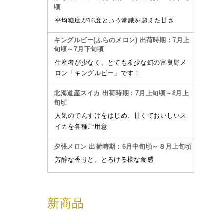
頃
平均糖度が16度という常識を超えた甘さ
キングルビー(ふらのメロン) 出荷時期：7月上
旬頃～7月下旬頃
生産者が少なく、とても希少な幻の富良野メ
ロン「キングルビー」です！
北海道産スイカ 出荷時期：7月上旬頃～8月上
旬頃
人気のでんすけをはじめ、甘くておいしいス
イカを各種ご用意
夕張メロン 出荷時期：6月中旬頃～８月上旬頃
芳醇な香りと、とろける様な食感
新商品