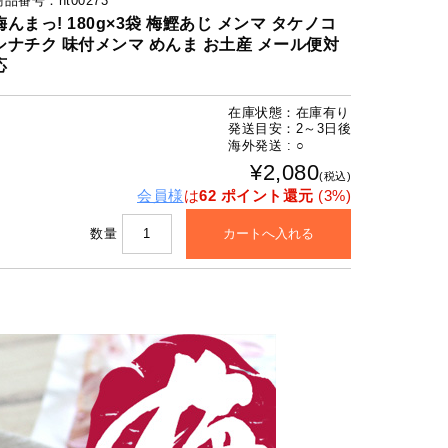
商品番号：ht00273
梅んまっ! 180g×3袋 梅鰹あじ メンマ タケノコ
シナチク 味付メンマ めんま お土産 メール便対
応
在庫状態：在庫有り
発送目安：2～3日後
海外発送 : ○
¥2,080
(税込)
会員様
は
62 ポイント還元
(3%)
数量