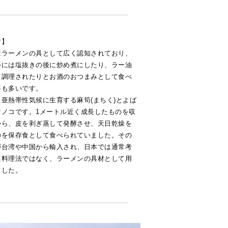
マ】
はラーメンの具として広く認知されており、
外には塩抜きの後に炒め煮にしたり、ラー油
て調理されたりとお酒のおつまみとして食べ
事も多いです。
亜熱帯性気候に生育する麻筍(まちく)とよば
ケノコです。1メートル近く成長したものを収
から、皮を剥ぎ蒸して発酵させ、天日乾燥を
のを保存食として食べられていました。その
が台湾や中国から輸入され、日本では通常考
た料理法ではなく、ラーメンの具材として用
ました。