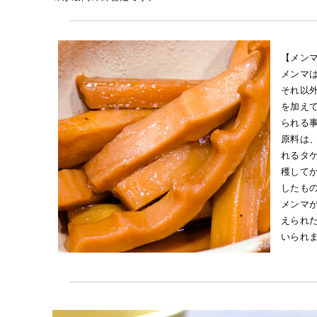
【メン
メンマ
それ以
を加え
られる
原料は、
れるタ
穫して
したも
メンマ
えられ
いられ