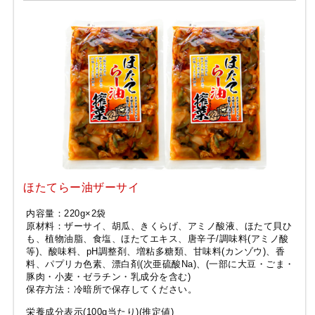
ほたてらー油ザーサイ
内容量：220g×2袋
原材料：ザーサイ、胡瓜、きくらげ、アミノ酸液、ほたて貝ひ
も、植物油脂、食塩、ほたてエキス、唐辛子/調味料(アミノ酸
等)、酸味料、pH調整剤、増粘多糖類、甘味料(カンゾウ)、香
料、パプリカ色素、漂白剤(次亜硫酸Na)、(一部に大豆・ごま・
豚肉・小麦・ゼラチン・乳成分を含む)
保存方法：冷暗所で保存してください。
栄養成分表示(100g当たり)(推定値)