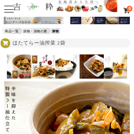
0
商品一覧
漬物・漬物の素
漬物
ほたてらー油搾菜 2袋