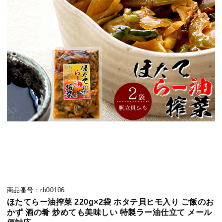
商品番号：rb00106
ほたてらー油搾菜 220g×2袋 ホタテ貝ヒモ入り ご飯のお
かず 酒の肴 炒めても美味しい 特製ラー油仕立て メール