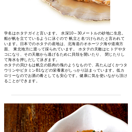
学名はホタテガイと言います。 水深10～30メートルの砂地に生息。
船が帆を立てているように泳ぐので 帆立と名づけられたと言われて
います。日本でのホタテの産地は、北海道のオホーツク海や道南方
面、 東北地方に渡って採られています。 ホタテの天敵はヒトデやタ
コになり、その天敵から逃げるために貝殻を開いたり、 閉じたりし
て海水を押しだして泳ぎます。
ホタテの貝ひもは帆立の筋肉の塊のようなもので、高たんぱくかつタ
ウリンやビタミンB1などの栄養素がしっかり詰まっています。低カ
ロリーなのでお酒の肴としても安心です。健康に気を使いながら頂け
ることができます。