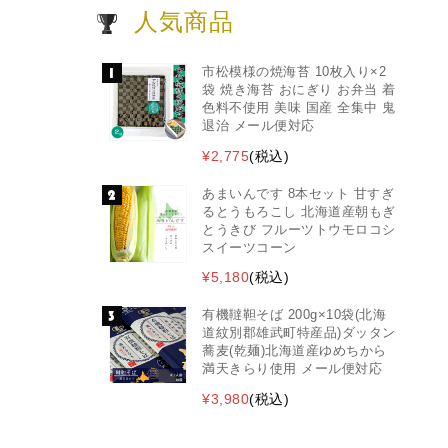
人気商品
市松模様の焼海苔 10枚入り×2
袋 焼き海苔 おにぎり お弁当 着
色料不使用 美味 国産 全集中 鬼
退治 メール便対応
¥2,775
(税込)
あまいんです 8本セット 甘すぎ
るとうもろこし 北海道産朝もぎ
とうきび フルーツトウモロコシ
スイーツコーン
¥5,180
(税込)
有機韃靼そば 200g×10袋(北海
道紋別郡雄武町特産品)ダッタン
蕎麦(乾麺)北海道産ゆめちから
満天きらり使用 メール便対応
¥3,980
(税込)