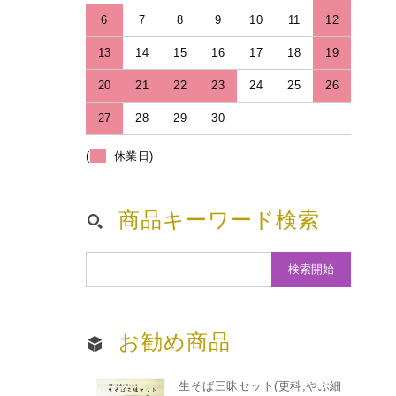
6
7
8
9
10
11
12
13
14
15
16
17
18
19
20
21
22
23
24
25
26
27
28
29
30
(
休業日)
商品キーワード検索
お勧め商品
生そば三昧セット(更科,やぶ細