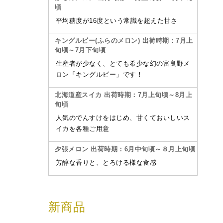
頃
平均糖度が16度という常識を超えた甘さ
キングルビー(ふらのメロン) 出荷時期：7月上
旬頃～7月下旬頃
生産者が少なく、とても希少な幻の富良野メ
ロン「キングルビー」です！
北海道産スイカ 出荷時期：7月上旬頃～8月上
旬頃
人気のでんすけをはじめ、甘くておいしいス
イカを各種ご用意
夕張メロン 出荷時期：6月中旬頃～８月上旬頃
芳醇な香りと、とろける様な食感
新商品