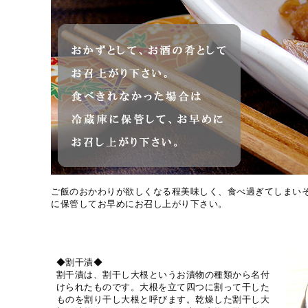
ご飯のおかわりが欲しくなる程美味しく、食べ過ぎてしまい
に保管してお早めにお召し上がり下さい。
◆割干漬◆
割干漬は、割干し大根というお漬物の種類から名付
けられたものです。大根を立て四つに割って干した
ものを割り干し大根と呼びます。乾燥した割干し大