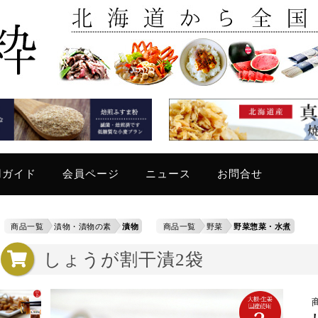
只今
用ガイド
会員ページ
ニュース
お問合せ
商品一覧
漬物・漬物の素
漬物
商品一覧
野菜
野菜惣菜・水煮
しょうが割干漬2袋