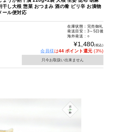
しょうが割干漬 220g×2袋 大根 生姜 昆布 胡麻
割干し大根 惣菜 おつまみ 酒の肴 ピリ辛 お漬物
メール便対応
在庫状態：完売御礼
発送目安：3～5日後
海外発送 : ○
¥1,480
(税込)
会員様
は
44 ポイント還元
(3%)
只今お取扱い出来ません