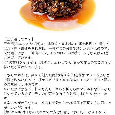
【三升漬って？？】
三升漬(さんしょうづけ)は、北海道・東北地方の郷土料理で、青なん
ばん・麹・醤油をそれぞれ、一升ずつの分量で漬け込んだものです。
東北地方では、一升漬(いっしょうづけ)・麹南蛮(こうじなんばん)と
も呼ばれています。
3つの材料をそれぞれ一升ずつ、合わせて3升使って作るのでこの名が
付いたと言われています。
こちらの商品は、細かく刻んだ南蛮(青唐辛子)を醤油や米こうじなど
で漬け込んだもので、後からピリリと辛くなるちょっとちょっと濃い
めの味付けが特徴です。
辛いだけではなく、甘みもあり、辛味が抑えられマイルドな仕上がり
となっているので、辛いのが苦手な方でもお召し上がりいただけま
す。
※辛いのが苦手な方は、小さじ半分から一杯程度で丁度よくお召し上
がりいただけます。
(濃い目の味付けなので初めての方は注意してお召し上がり下さい)