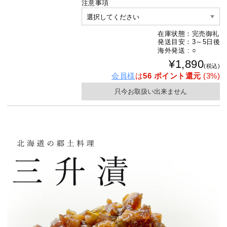
注意事項
在庫状態：完売御礼
発送目安：3～5日後
海外発送 : ○
¥1,890
(税込)
会員様
は
56 ポイント還元
(3%)
只今お取扱い出来ません