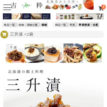
0
商品一覧
漬物・漬物の素
漬物
商品一覧
野菜
野菜惣菜・水煮
三升漬 ×2袋