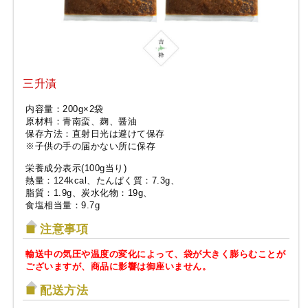
三升漬
内容量：200g×2袋
原材料：青南蛮、麹、醤油
保存方法：直射日光は避けて保存
※子供の手の届かない所に保存
栄養成分表示(100g当り)
熱量：124kcal、たんぱく質：7.3g、
脂質：1.9g、炭水化物：19g、
食塩相当量：9.7g
注意事項
輸送中の気圧や温度の変化によって、袋が大きく膨らむことが
ございますが、商品に影響は御座いません。
配送方法