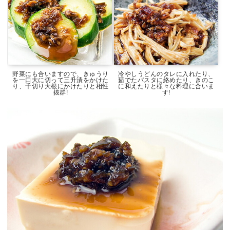
野菜にも合いますので、きゅうり
冷やしうどんのタレに入れたり、
を一口大に切って三升漬をかけた
茹でたパスタに絡めたり、きのこ
り、千切り大根にかけたりと相性
に和えたりと様々な料理に合いま
抜群!
す!