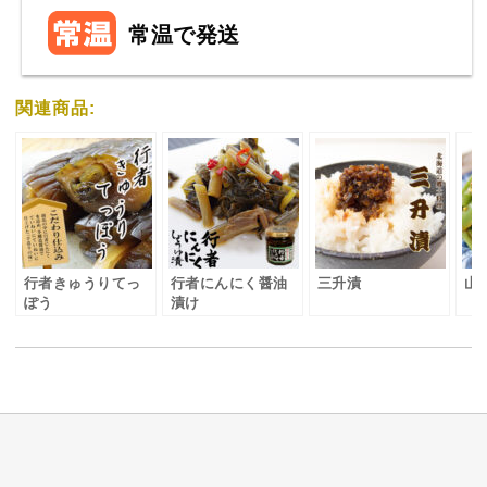
常温で発送
関連商品:
行者きゅうりてっ
行者にんにく醤油
三升漬
山
ぽう
漬け