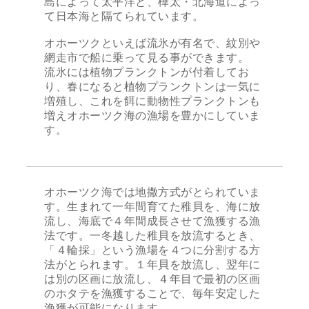
島によって太平洋と、樺太・北海道によっ
て日本海と隔てられています。
オホーツクといえば流氷が有名で、紋別や
網走市で船に乗って見る事ができます。
流氷には植物プランクトンが付着してお
り、春になると植物プランクトンは一気に
増殖し、これを餌に動物性プランクトンも
増えオホーツク海の漁場を豊かにしていま
す。
オホーツク海では地撒方式がとられていま
す。生まれて一年間育てた稚貝を、海に放
流し、海底で４年間成長させて漁獲する漁
法です。一冬越した稚貝を放流するとき、
「４輪採」という漁場を４つに分割する方
法がとられます。１年貝を放流し、翌年に
は別の区画に放流し、４年目で最初の区画
のホタテを漁獲することで、毎年安定した
漁獲が可能になります。