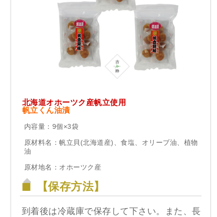
北海道オホーツク産帆立使用
帆立くん油漬
内容量：9個×3袋
原材料名：帆立貝(北海道産)、食塩、オリーブ油、植物
油
原材地名：オホーツク産
【保存方法】
到着後は冷蔵庫で保存して下さい。また、長