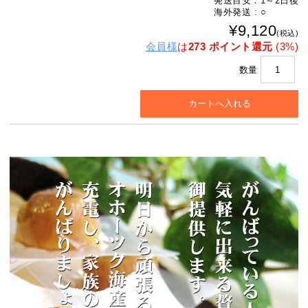
発送目安：1～2日後
海外発送 : ○
¥9,120
(税込)
会員様
は
273 ポイント還元
(3%)
数量