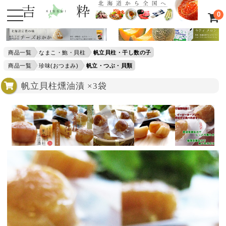
0
商品一覧
なまこ・鮑・貝柱
帆立貝柱・干し数の子
商品一覧
珍味(おつまみ)
帆立・つぶ・貝類
帆立貝柱燻油漬 ×3袋