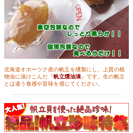
北海道オホーツク産の帆立を燻製にし、上質の植
物油に漬けこんだ『
帆立燻油漬
』です。生の帆立
とは違う食感や旨味を感じてください。