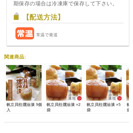
期保存の場合は冷凍庫で保存して下さい。
【配送方法】
常温で発送
関連商品:
帆立貝柱燻油漬 9個
帆立貝柱燻油漬 ×2
帆立貝柱燻油漬 ×5
帆
入
袋
袋
袋