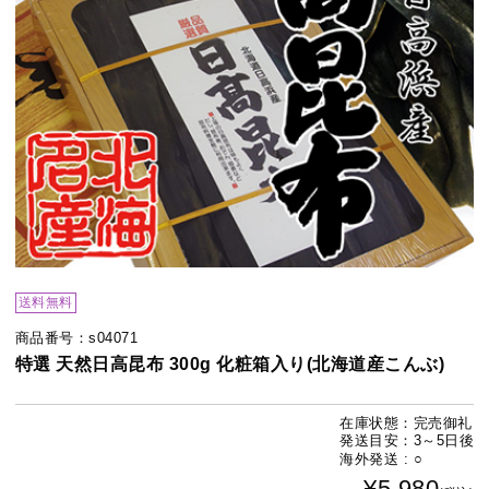
送料無料
商品番号：s04071
特選 天然日高昆布 300g 化粧箱入り(北海道産こんぶ)
在庫状態：完売御礼
発送目安：3～5日後
海外発送 : ○
¥5,980