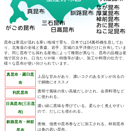
昆布は寒流が流れる寒い地域で育ち、日本では14属45種生息してお
り、北海道の全域と青森、岩手、宮城の太平洋側だけに分布していま
す。同じ昆布でも採れる産地によって種類が異なり、昆布の品種は産
地で区分され、口当たりや味・特徴等が違い、加工や料理の仕方で、
様々な昆布が使い分けられています。
真昆布・羅臼昆
上品な甘みがあり、濃いコクのあるダシが出るの
で鍋物にオススメ
布
透明で風味の良い高級だしがとれ、会席料理など
利尻昆布
に使われる。
日高昆布(三石昆
濃い緑に黒味を帯びている。柔らかく煮えやすい
ので、だしにも使われる。
布)
釧路昆布・棹前
煮物、佃煮や昆布巻などに加工される。棹前昆布
は春の若い昆布。
昆布