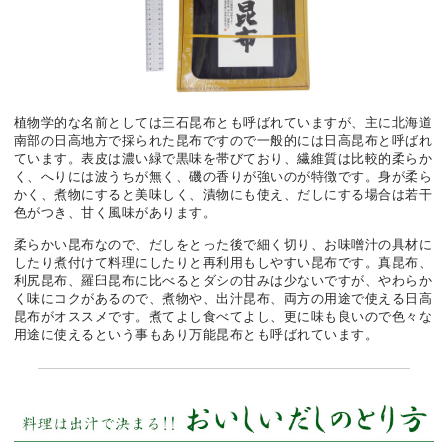
植物学的な名前としては三石昆布とも呼ばれていますが、主に北海道
南部の日高地方で採られた昆布ですので一般的には日高昆布と呼ばれ
ています。表皮は濃い緑で黒味を帯びており、繊維質は比較的柔らか
く、へりには波うちが無く、磯の香りが強いのが特徴です。身が柔ら
かく、煮物にすると美味しく、漬物にも使え、だしにする場合は若干
色がつき、甘く風味があります。
柔らかい昆布なので、だしをとった後で細く切り、お味噌汁の具材に
したり煮付けて料理にしたりと再利用もしやすい昆布です。真昆布、
利尻昆布、羅臼昆布に比べるとダシの甘みは少ないですが、やわらか
く味にコクがあるので、煮物や、出汁昆布、両方の用途で使える日高
昆布がオススメです。煮てよし食べてよし、更に味も良いので色々な
用途に使えるという事もあり万能昆布とも呼ばれています。