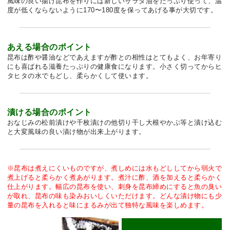
風味の良い揚げ昆布を作りには新しいサラダ油をたっぷり使って、温
度が低くならないように170〜180度を保ってあげる事が大切です。
あえる場合のポイント
昆布は酢や醤油などであえますが酢との相性はとてもよく、お年寄り
にも喜ばれる滋養たっぷりの健康食になります。小さく切ってからヒ
タヒタの水でもどし、柔らかくして使います。
漬ける場合のポイント
おなじみの松前漬けや千枚漬けの他切り干し大根やかぶ等と漬け込む
と大変風味の良い漬け物が出来上がります。
※昆布は煮えにくいものですが、煮しめには水もどししてから弱火で
煮上げると柔らかく煮あがります。煮汁に酢、酒を加えると柔らかく
仕上がります。幅広の昆布を使い、刺身を昆布締めにすると魚の臭い
が取れ、昆布の味も染みおいしくいただけます。どんな漬け物にも少
量の昆布を入れると味にまるみが出て独特な風味を楽しめます。