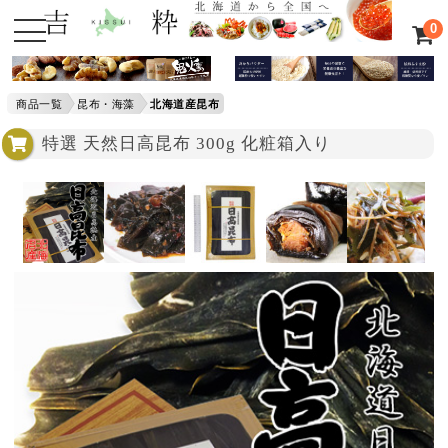
0
商品一覧
昆布・海藻
北海道産昆布
特選 天然日高昆布 300g 化粧箱入り