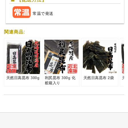
常温で発送
関連商品:
天然日高昆布 300g
利尻昆布 300g 化
天然日高昆布 2袋
天
粧箱入り