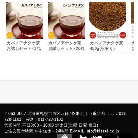
カバノアナタケ茶
カバノアナタケ茶
カバノアナタケ茶
カ
お試しセット×3包
お試しセット×20包
450g(訳有り)
(
砕)
〒063-0867 北海道札幌市西区八軒7条東3丁目7番11号 TEL：011-
728-1101 FAX：011-728-1102
営業時間 平日8:00～16:00 定休日(土曜 日曜 祝日)
ご注文受付時間 年中無休・24時間 E-MAIL info@kissui.co.jp