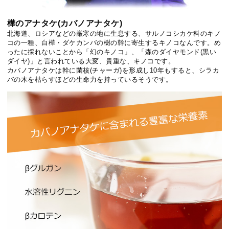
樺のアナタケ(カバノアナタケ)
北海道、ロシアなどの厳寒の地に生息する、サルノコシカケ科のキノ
コの一種、白樺・ダケカンバの樹の幹に寄生するキノコなんです。め
ったに採れないことから「幻のキノコ」、「森のダイヤモンド(黒い
ダイヤ)」と言われている大変、貴重な、キノコです。
カバノアナタケは幹に菌核(チャーガ)を形成し10年もすると、シラカ
バの木を枯らすほどの生命力を持っているそうです。