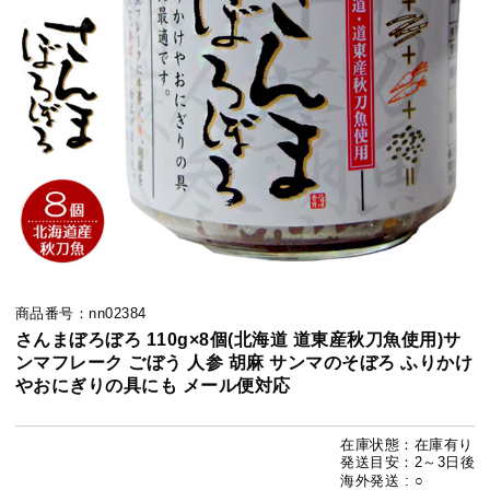
商品番号：nn02384
さんまぼろぼろ 110g×8個(北海道 道東産秋刀魚使用)サ
ンマフレーク ごぼう 人参 胡麻 サンマのそぼろ ふりかけ
やおにぎりの具にも メール便対応
在庫状態：在庫有り
発送目安：2～3日後
海外発送 : ○