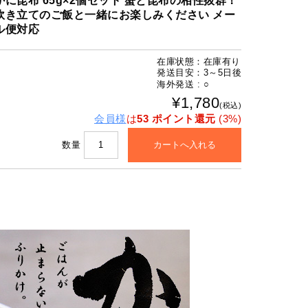
かに昆布 65g×2個セット 蟹と昆布の相性抜群！
炊き立てのご飯と一緒にお楽しみください メー
ル便対応
在庫状態：在庫有り
発送目安：3～5日後
海外発送 : ○
¥1,780
(税込)
会員様
は
53 ポイント還元
(3%)
数量