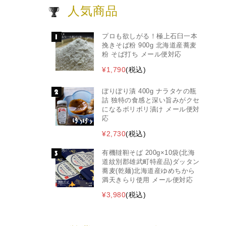
人気商品
プロも欲しがる！極上石臼一本
挽きそば粉 900g 北海道産蕎麦
粉 そば打ち メール便対応
¥1,790
(税込)
ぼりぼり漬 400g ナラタケの瓶
詰 独特の食感と深い旨みがクセ
になるボリボリ漬け メール便対
応
¥2,730
(税込)
有機韃靼そば 200g×10袋(北海
道紋別郡雄武町特産品)ダッタン
蕎麦(乾麺)北海道産ゆめちから
満天きらり使用 メール便対応
¥3,980
(税込)