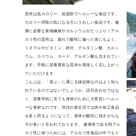
昆布は低カロリー、低脂肪でヘルシーな食品です。
カロリー摂取の気になる方にうれしい食品です。健
康に必要な食物繊維やカルシウムがたっぷり！アル
カリ性の昆布は、疲れて酸性に偏った体にもよく、
ミネラルやビタミン、鉄分、グルタミン酸、カルシ
ウム、カリウム、ヨード、アルギン酸も含まれてい
ます。手軽に栄養豊富な昆布が美味しく召し上がっ
ていただけます。
こんぶは、「喜ぶ」に通じる縁起物なのはよく知ら
れているのではないでしょうか。語呂合わせではな
く、栄養学的に見ても身体のために大変良いヘルシ
ーな食材なのです。現代の食生活では肉や加工食品
を多く摂るようになって、身体が酸性に傾きがちな
方が多いと言われております。 健康体である弱アル
カリ性に保つためには、アルカリ性食品の中でもト