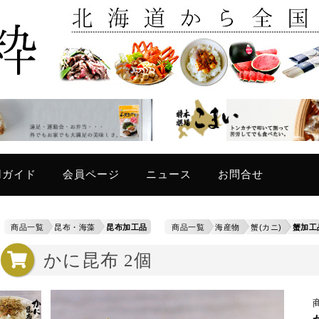
只今
用ガイド
会員ページ
ニュース
お問合せ
商品一覧
昆布・海藻
昆布加工品
商品一覧
海産物
蟹(カニ)
蟹加工
かに昆布 2個