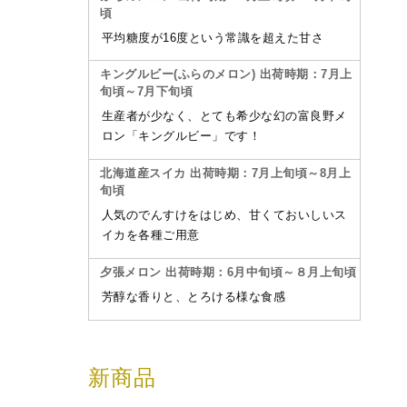
頃
平均糖度が16度という常識を超えた甘さ
キングルビー(ふらのメロン) 出荷時期：7月上
旬頃～7月下旬頃
生産者が少なく、とても希少な幻の富良野メ
ロン「キングルビー」です！
北海道産スイカ 出荷時期：7月上旬頃～8月上
旬頃
人気のでんすけをはじめ、甘くておいしいス
イカを各種ご用意
夕張メロン 出荷時期：6月中旬頃～８月上旬頃
芳醇な香りと、とろける様な食感
新商品