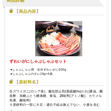
商品詳細
【商品内容】
ずわいがにしゃぶしゃぶセット
●しゃぶしゃぶ用 生冷ずわいがに600g
●しゃぶしゃぶのタレ28g×4袋
【原材料名】
生ズワイガニ(ロシア産)、酸化防止剤(亜硫酸Na)たれ(醤油、醸
造酢、加糖ぶとう糖液糖、食塩、調味料(アミノ酸)、カラメル
色素、酸味料)
※原材料の一部に大豆：遺伝子組み換えでない、小麦を含む