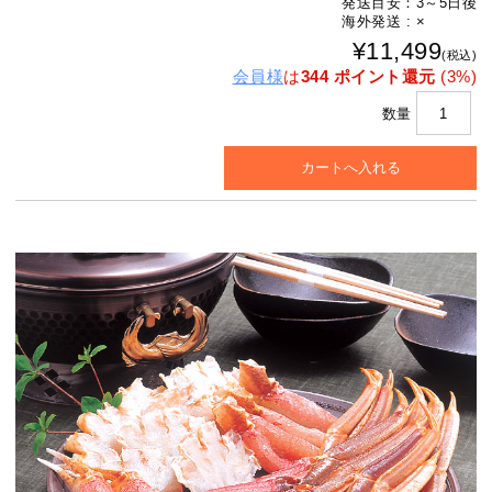
発送目安：3～5日後
海外発送 : ×
¥11,499
(税込)
会員様
は
344 ポイント還元
(3%)
数量