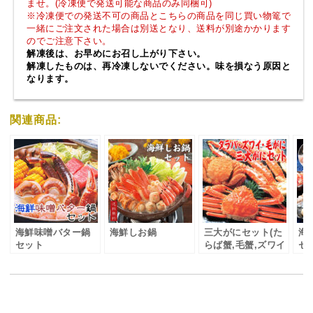
ませ。(冷凍便で発送可能な商品のみ同梱可)
※冷凍便での発送不可の商品とこちらの商品を同じ買い物篭で
一緒にご注文された場合は別送となり、送料が別途かかります
のでご注意下さい。
解凍後は、お早めにお召し上がり下さい。
解凍したものは、再冷凍しないでください。味を損なう原因と
なります。
関連商品:
海鮮味噌バター鍋
海鮮しお鍋
三大がにセット(た
海
セット
らば蟹,毛蟹,ズワイ
セ
蟹)