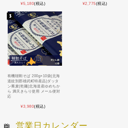
¥5,180
(税込)
¥2,775
(税込)
有機韃靼そば 200g×10袋(北海
道紋別郡雄武町特産品)ダッタ
ン蕎麦(乾麺)北海道産ゆめちか
ら 満天きらり使用 メール便対
応
¥3,980
(税込)
営業日カレンダー