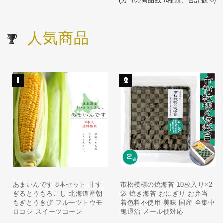
(カゴの商品数:0種類、合計数:0)
人気商品
あまいんです 8本セット 甘す
市松模様の焼海苔 10枚入り×2
ぎるとうもろこし 北海道産朝
袋 焼き海苔 おにぎり お弁当
もぎとうきび フルーツトウモ
着色料不使用 美味 国産 全集中
ロコシ スイーツコーン
鬼退治 メール便対応