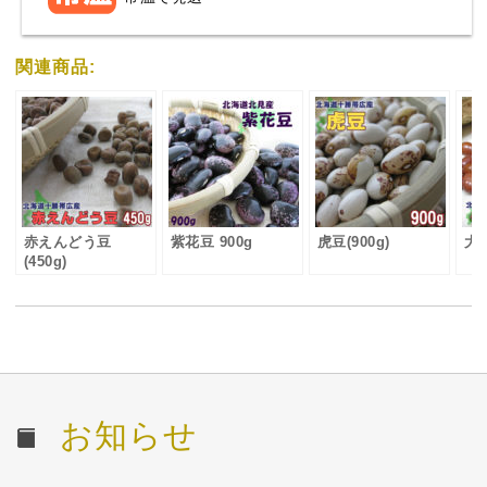
関連商品:
赤えんどう豆
紫花豆 900g
虎豆(900g)
大納
(450g)
お知らせ