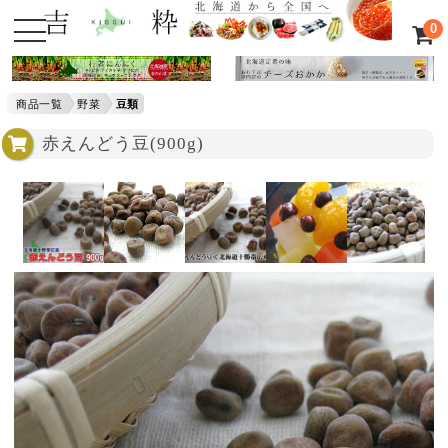
0
商品一覧
野菜
豆類
赤えんどう豆(900g)