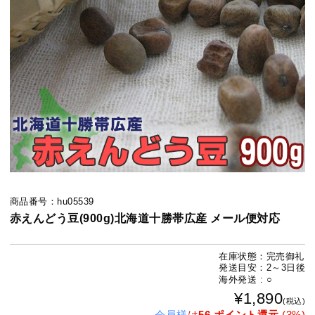
商品番号：hu05539
赤えんどう豆(900g)北海道十勝帯広産 メール便対応
在庫状態：完売御礼
発送目安：2～3日後
海外発送 : ○
¥1,890
(税込)
会員様
は
56 ポイント還元
(3%)