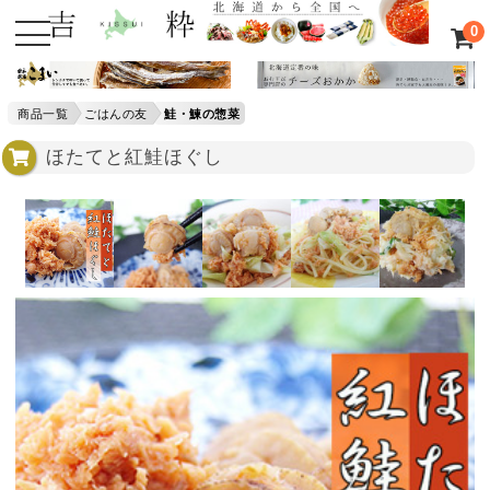
0
商品一覧
ごはんの友
鮭・鰊の惣菜
ほたてと紅鮭ほぐし