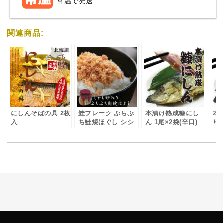
常温で発送
関連商品:
にしんそばの具 2枚
鮭フレーク ぷちぷ
本漬け熟成糠にし
本
入
ち鮭焼ほぐし シシ
ん 1尾×2袋(辛口)
り
ャモ卵入り
袋