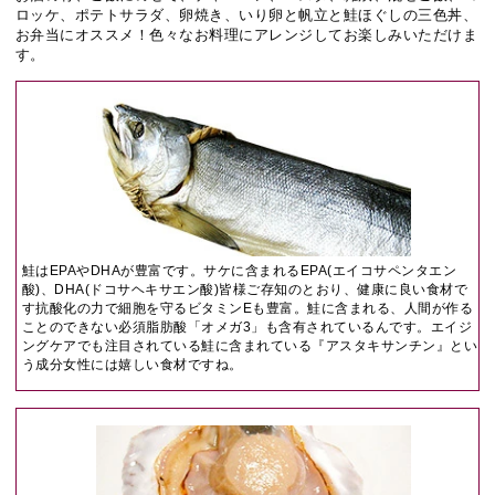
ロッケ、ポテトサラダ、卵焼き、いり卵と帆立と鮭ほぐしの三色丼、
お弁当にオススメ！色々なお料理にアレンジしてお楽しみいただけま
す。
鮭はEPAやDHAが豊富です。サケに含まれるEPA(エイコサペンタエン
酸)、DHA(ドコサヘキサエン酸)皆様ご存知のとおり、健康に良い食材で
す抗酸化の力で細胞を守るビタミンEも豊富。鮭に含まれる、人間が作る
ことのできない必須脂肪酸「オメガ3」も含有されているんです。エイジ
ングケアでも注目されている鮭に含まれている『アスタキサンチン』とい
う成分女性には嬉しい食材ですね。