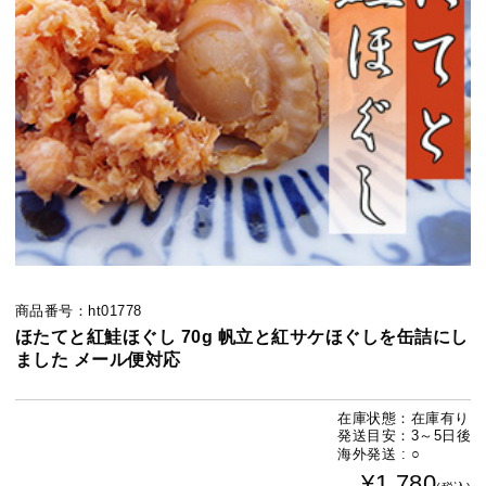
商品番号：ht01778
ほたてと紅鮭ほぐし 70g 帆立と紅サケほぐしを缶詰にし
ました メール便対応
在庫状態：在庫有り
発送目安：3～5日後
海外発送 : ○
¥1,780