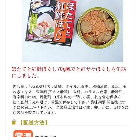
ほたてと紅鮭ほぐし70g帆立と紅サケほぐしを缶詰
にしました。
内容量：70g原材料名：紅鮭、ボイルホタテ、植物油脂、食塩、玉
ねぎエキス、調味料(アミノ酸等)、香料、カラメル色素、酸味料、
香辛料抽出物、乳化剤、(原材料の一部に小麦、乳を含む保存方
法：直射日光を避け、常温で保存して下さい 賞味期限 開缶後はす
ぐにお召上がり下さい。 当製品工場では小麦、卵、かに、えびを含
む製品を製造しています。
【配送方法】