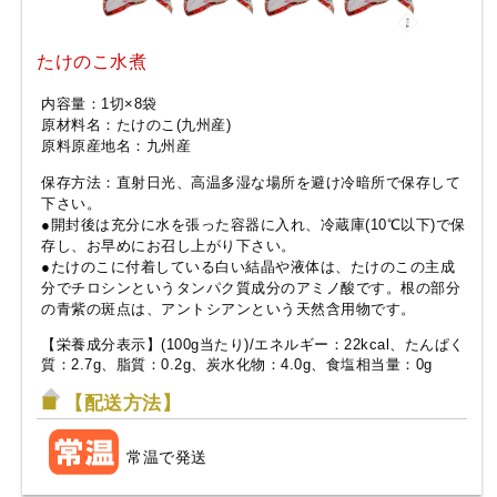
たけのこ水煮
内容量：1切×8袋
原材料名：たけのこ(九州産)
原料原産地名：九州産
保存方法：直射日光、高温多湿な場所を避け冷暗所で保存して
下さい。
●開封後は充分に水を張った容器に入れ、冷蔵庫(10℃以下)で保
存し、お早めにお召し上がり下さい。
●たけのこに付着している白い結晶や液体は、たけのこの主成
分でチロシンというタンパク質成分のアミノ酸です。根の部分
の青紫の斑点は、アントシアンという天然含用物です。
【栄養成分表示】(100g当たり)/エネルギー：22kcal、たんぱく
質：2.7g、脂質：0.2g、炭水化物：4.0g、食塩相当量：0g
【配送方法】
常温で発送