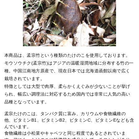
本商品は、孟宗竹という種類のたけのこを使用しております。
モウソウチク(孟宗竹)はアジアの温暖湿潤地域に分布する竹の一
種。中国江南地方原産で、現在日本では北海道函館以南で広く
栽培されています。
特徴としては大型で肉厚、柔らかくえぐみが少ないことが挙げ
られ、幅広い調理法に対応するため国内では非常に人気の高い
品種となっています。
孟宗たけのこは、タンパク質に富み、カリウムや食物繊維の
他、ビタミンB1、ビタミンB2、ビタミンC、ビタミンEなども含
んでいます。
食物繊維は小松菜やキャベツと同じ程度であるとされていま