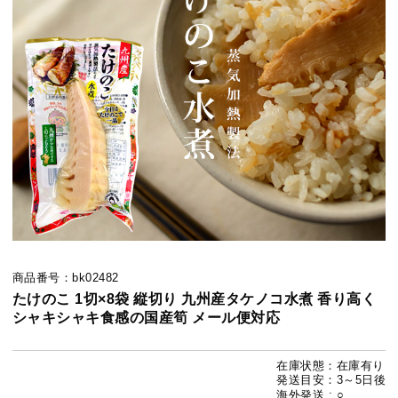
商品番号：bk02482
たけのこ 1切×8袋 縦切り 九州産タケノコ水煮 香り高く
シャキシャキ食感の国産筍 メール便対応
在庫状態：在庫有り
発送目安：3～5日後
海外発送 : ○