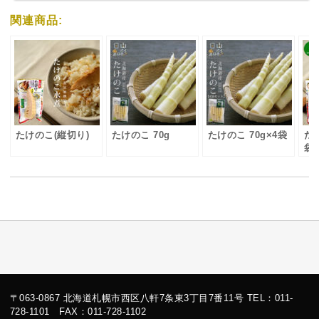
関連商品:
たけのこ(縦切り)
たけのこ 70g
たけのこ 70g×4袋
た
袋
〒063-0867 北海道札幌市西区八軒7条東3丁目7番11号 TEL：011-
728-1101 FAX：011-728-1102