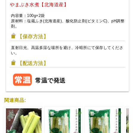
やまぶき水煮【北海道産】
内容量：100g×2袋
原材料：塩蔵ふき(北海道産)、酸化防止剤(ビタミンC)、pH調整
剤。
【保存方法】
直射日光、高温多湿な場所を避け、冷暗所にて保存してくださ
い。
【配送方法】
常温で発送
関連商品: