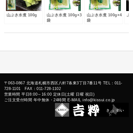
山ぶき水煮 100g
山ぶき水煮 100g×3
山ぶき水煮 100g×4
ふき
袋
袋
〒063-0867 北海道札幌市西区八軒7条東3丁目7番11号 TEL：011-
728-1101 FAX：011-728-1102
営業時間 平日8:00～16:00 定休日(土曜 日曜 祝日)
ご注文受付時間 年中無休・24時間 E-MAIL info@kissui.co.jp