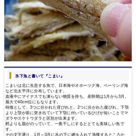
氷下魚と書いて『こまい』
こまいは北に生息する魚で、日本海やオホーツク海、ベーリング海
など北太平洋に分布しています。
血液中にマイナスでも凍らない物質を持ち、産卵期は1月から3月。
最大で40cm位にもなります。
特徴として、3つに分かれた背びれと、2つに分かれた腹びれ、下顎
より上顎が前に突き出ていて下顎に付いているひげが短いことでマ
ダラやスケトウダラと区別が出来ます。
鱈よりも脂がのっていて、一夜干しにするととても美味しい魚で
す。
その文字通り、1月～3月に氷の下に網を入れて漁獲するところか