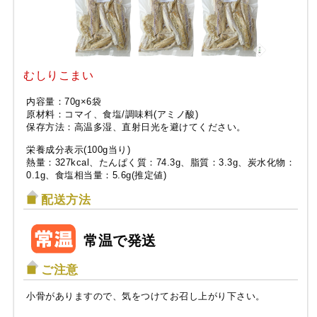
むしりこまい
内容量：70g×6袋
原材料：コマイ、食塩/調味料(アミノ酸)
保存方法：高温多湿、直射日光を避けてください。
栄養成分表示(100g当り)
熱量：327kcal、たんぱく質：74.3g、脂質：3.3g、炭水化物：
0.1g、食塩相当量：5.6g(推定値)
配送方法
常温で発送
ご注意
小骨がありますので、気をつけてお召し上がり下さい。