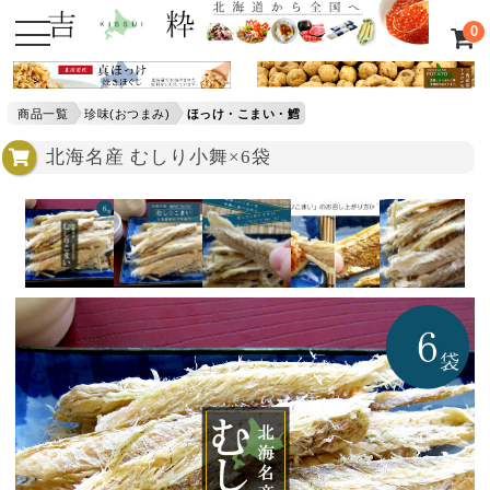
0
商品一覧
珍味(おつまみ)
ほっけ・こまい・鱈
北海名産 むしり小舞×6袋