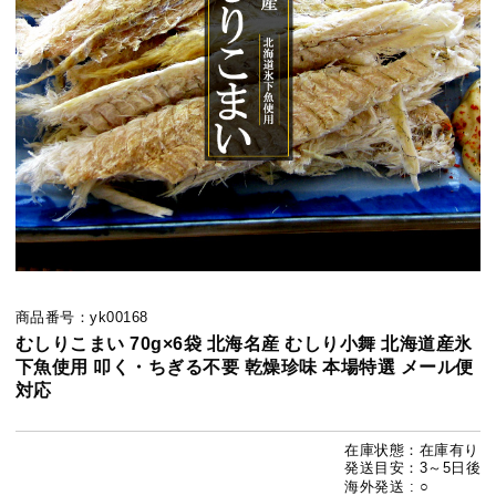
商品番号：yk00168
むしりこまい 70g×6袋 北海名産 むしり小舞 北海道産氷
下魚使用 叩く・ちぎる不要 乾燥珍味 本場特選 メール便
対応
在庫状態：在庫有り
発送目安：3～5日後
海外発送 : ○