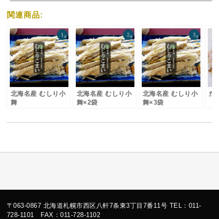
関連商品:
北海名産 むしり小
北海名産 むしり小
北海名産 むしり小
たら
舞
舞×2袋
舞×3袋
〒063-0867 北海道札幌市西区八軒7条東3丁目7番11号 TEL：011-
728-1101 FAX：011-728-1102