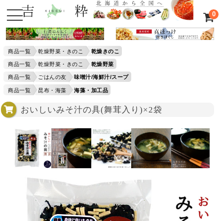
0
商品一覧
乾燥野菜・きのこ
乾燥きのこ
商品一覧
乾燥野菜・きのこ
乾燥野菜
商品一覧
ごはんの友
味噌汁/海鮮汁/スープ
商品一覧
昆布・海藻
海藻・加工品
おいしいみそ汁の具(舞茸入り)×2袋