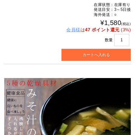
在庫状態：在庫有り
発送目安：3～5日後
海外発送 : ○
¥1,580
(税込)
会員様
は
47 ポイント還元
(3%)
数量