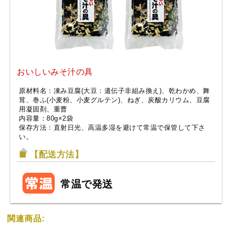
おいしいみそ汁の具
原材料名：凍み豆腐(大豆：遺伝子非組み換え)、乾わかめ、舞
茸、巻ふ(小麦粉、小麦グルテン)、ねぎ、炭酸カリウム、豆腐
用凝固剤、重曹
内容量：80g×2袋
保存方法：直射日光、高温多湿を避けて常温で保管して下さ
い。
【配送方法】
常温で発送
関連商品: