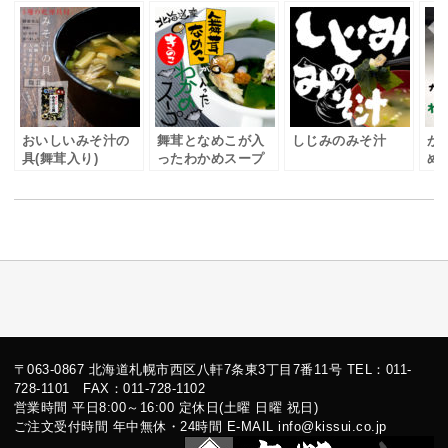
おいしいみそ汁の
舞茸となめこが入
しじみのみそ汁
が
具(舞茸入り)
ったわかめスープ
め
〒063-0867 北海道札幌市西区八軒7条東3丁目7番11号 TEL：011-
728-1101 FAX：011-728-1102
営業時間 平日8:00～16:00 定休日(土曜 日曜 祝日)
ご注文受付時間 年中無休・24時間 E-MAIL info@kissui.co.jp