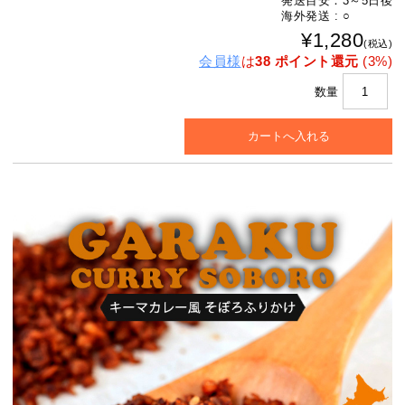
発送目安：3～5日後
海外発送 : ○
¥1,280
(税込)
会員様
は
38 ポイント還元
(3%)
数量