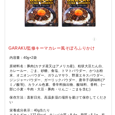
GARAKU監修キーマカレー風そぼろふりかけ
内容量：40g×2袋
原材料名：豚肉(カナダ産又はアメリカ産)、粒状大豆たん白、
カレールー、ごま、砂糖、食塩、トマトパウダー、かつお粉
末、オニオンパウダー、ガラムマサラ、野菜エキスパウダー、
ジンジャーパウダー、ガーリックパウダー、唐辛子/調味料(ア
ミノ酸等)、カラメル色素、香辛料抽出物、酸味料、香料、(一
部に小麦・牛肉・大豆・豚肉・りんご・ごまを含む)
保存方法：直射日光、高温多湿の場所を避けて保存してくださ
い
栄養成分表示：40g当たり
エネルギー：127.6kcal、タンパク質：8.4g、脂質：5.1g、炭