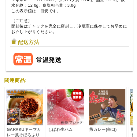
水化物：12.0g、食塩相当量：3.0g
この表示値は、目安です。
【ご注意】
開封後はチャックを完全に密封し、冷蔵庫に保存してお早めに
お召し上がりください。
配送方法
常温発送
関連商品:
GARAKUキーマカ
しばれ生ハム
熊カレー(辛口)
豚
レー風そぼろふり
ト