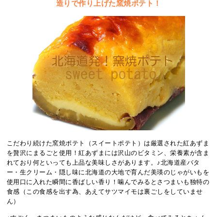
造りで作り上げた窯焼ポテト！
こだわり続けた窯焼ポテト（スイートポテト）は厳選された紅あずま
を贅沢にまるごと使用！紅あずまには沢山のビタミン、栄養素が含ま
れており何といっても上品な美味しさがあります。♪北海道産バタ
ー・生クリーム・隠し味に北海道の大地で育んだ美瑛のじゃがいもを
使用口に入れた瞬間に香ばしい香り！噛んでみるとさつまいも独特の
食感（この食感を出す為、あえてサツマイモは裏ごしをしていませ
ん）