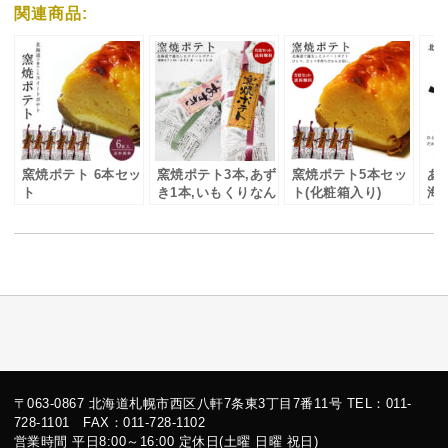
関連商品:
窯焼ポテト 6本セッ
窯焼ポテト3本,あず
窯焼ポテト5本セッ
あ
ト
き1本,いもくりなん
ト(化粧箱入り)
海
きん1本セット
ト
〒063-0867 北海道札幌市西区八軒7条東3丁目7番11号 TEL：011-
728-1101 FAX：011-728-1102
営業時間 平日8:00～16:00 定休日(土曜 日曜 祝日)