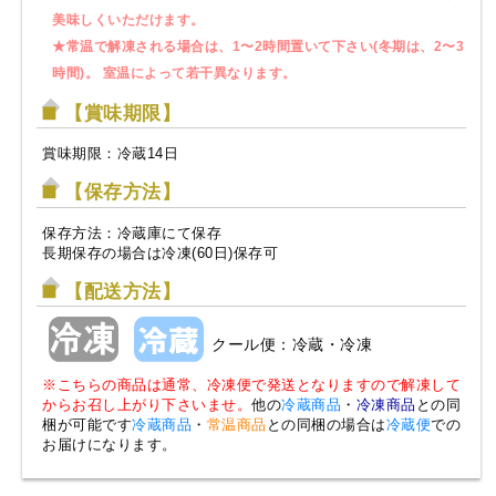
美味しくいただけます。
★常温で解凍される場合は、1〜2時間置いて下さい(冬期は、2〜3
時間)。 室温によって若干異なります。
【賞味期限】
賞味期限：冷蔵14日
【保存方法】
保存方法：冷蔵庫にて保存
長期保存の場合は冷凍(60日)保存可
【配送方法】
クール便：冷蔵・冷凍
※こちらの商品は通常、冷凍便で発送となりますので解凍して
からお召し上がり下さいませ。
他の
冷蔵商品
・
冷凍商品
との同
梱が可能です
冷蔵商品
・
常温商品
との同梱の場合は
冷蔵便
での
お届けになります。