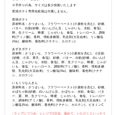
※手作りの為、サイズは多少前後いたします
窯焼ポテト専用化粧箱は付属しません。
窯焼ポテト
原材料名：さつまいも、フラワーペースト(小麦粉を含む)、砂糖、
バター、白餡(砂糖、白いんげん豆、じゃがいも、水飴、食塩)、
卵、生クリーム、蜂蜜、じゃがいも、食塩、トレハロース、調味
料(アミノ酸)、香料、増粘多糖類、乳化剤(大豆由来)、リン酸塩
(Na)、酸味料、着色料(クチナシ、カロテン)
あずきポテト
原材料：さつまいも、フラワーペースト(小麦粉を含む)、小豆餡
(砂糖、小豆、寒天、食塩)、砂糖、バター、白餡(砂糖、白いんげ
ん豆、じゃがいも、水飴、食塩)、卵、生クリーム、蜂蜜、じゃが
いも、食塩、トレハロース、調味料(アミノ酸)、香料、増粘多糖
類、乳化剤(大豆由来)、リン酸塩(Na)、酸味料、着色料(クチナ
シ、カロテン)
いもくりなんきん
原材料名：さつまいも、フラワーペースト(小麦粉を含む)、砂糖、
かぼちゃ餡(砂糖、白いんげん豆、かぼちゃ、水飴、食塩)、バタ
ー、栗、卵、生クリーム、蜂蜜、じゃがいも、食塩、トレハロー
ス、調味料(アミノ酸)、香料、増粘多糖類、乳化剤(大豆由来)、リ
ン酸塩(Na)、酸味料、着色料(クチナシ、カロテン)、ビタミンC
♪ラップにつつみ、レンジで2分位、温めて、いただくといっそう