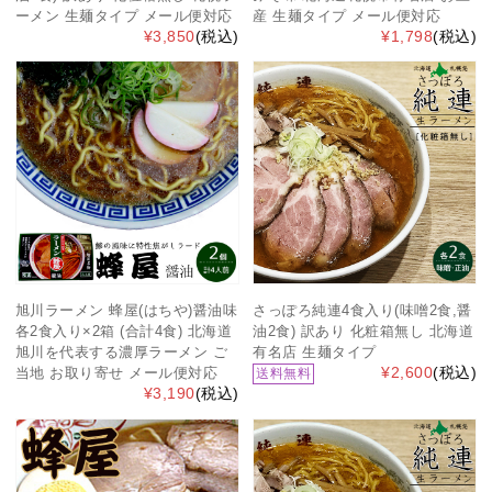
ーメン 生麺タイプ メール便対応
産 生麺タイプ メール便対応
¥3,850
(税込)
¥1,798
(税込)
旭川ラーメン 蜂屋(はちや)醤油味
さっぽろ純連4食入り(味噌2食,醤
各2食入り×2箱 (合計4食) 北海道
油2食) 訳あり 化粧箱無し 北海道
旭川を代表する濃厚ラーメン ご
有名店 生麺タイプ
¥2,600
(税込)
当地 お取り寄せ メール便対応
送料無料
¥3,190
(税込)