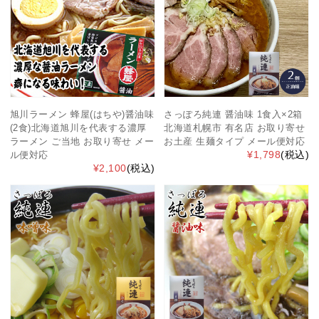
旭川ラーメン 蜂屋(はちや)醤油味
さっぽろ純連 醤油味 1食入×2箱
(2食)北海道旭川を代表する濃厚
北海道札幌市 有名店 お取り寄せ
ラーメン ご当地 お取り寄せ メー
お土産 生麺タイプ メール便対応
¥1,798
(税込)
ル便対応
¥2,100
(税込)