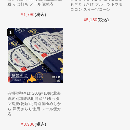
粉 そば打ち メール便対応
もぎとうきび フルーツトウモ
ロコシ スイーツコーン
¥1,790
(税込)
¥5,180
(税込)
有機韃靼そば 200g×10袋(北海
道紋別郡雄武町特産品)ダッタ
ン蕎麦(乾麺)北海道産ゆめちか
ら 満天きらり使用 メール便対
応
¥3,980
(税込)