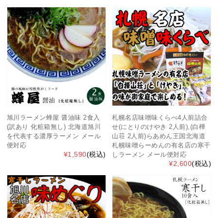
旭川ラーメン蜂屋 醤油味 2食入
札幌名店味噌味くらべ4人前詰合
(訳あり 化粧箱無し) 北海道旭川
せ(にとりのけやき 2人前),(白樺
を代表する濃厚ラーメン メール
山荘 2人前)らあめん王国北海道
便対応
札幌味噌らーめんの有名店の寒干
¥1,590
(税込)
しラーメン メール便対応
¥2,600
(税込)