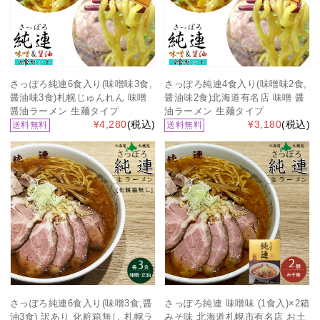
さっぽろ純連6食入り(味噌味3食,
さっぽろ純連4食入り(味噌味2食,
醤油味3食)札幌じゅんれん 味噌
醤油味2食)北海道有名店 味噌 醤
醤油ラーメン 生麺タイプ
油ラーメン 生麺タイプ
¥4,280
(税込)
¥3,180
(税込)
送料無料
送料無料
さっぽろ純連6食入り(味噌3食,醤
さっぽろ純連 味噌味 (1食入)×2箱
油3食) 訳あり 化粧箱無し 札幌ラ
みそ味 北海道札幌市有名店 お土