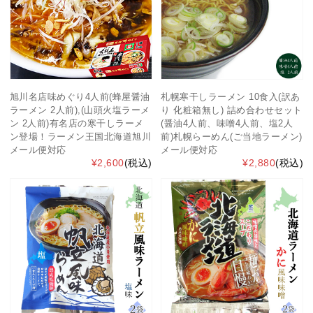
旭川名店味めぐり4人前(蜂屋醤油
札幌寒干しラーメン 10食入(訳あ
ラーメン 2人前),(山頭火塩ラーメ
り 化粧箱無し) 詰め合わせセット
ン 2人前)有名店の寒干しラーメ
(醤油4人前、味噌4人前、塩2人
ン登場！ラーメン王国北海道旭川
前)札幌らーめん(ご当地ラーメン)
メール便対応
メール便対応
¥2,600
(税込)
¥2,880
(税込)