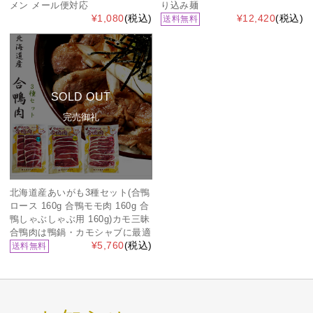
メン メール便対応
り込み麺
¥1,080
(税込)
¥12,420
(税込)
送料無料
SOLD OUT
完売御礼
北海道産あいがも3種セット(合鴨
ロース 160g 合鴨モモ肉 160g 合
鴨しゃぶしゃぶ用 160g)カモ三昧
合鴨肉は鴨鍋・カモシャブに最適
¥5,760
(税込)
送料無料