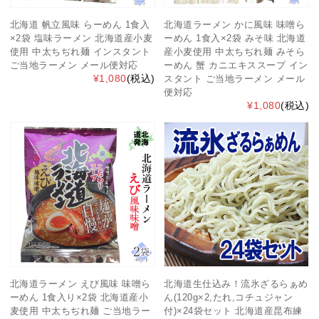
北海道 帆立風味 らーめん 1食入
北海道ラーメン かに風味 味噌ら
×2袋 塩味ラーメン 北海道産小麦
ーめん 1食入×2袋 みそ味 北海道
使用 中太ちぢれ麺 インスタント
産小麦使用 中太ちぢれ麺 みそら
ご当地ラーメン メール便対応
ーめん 蟹 カニエキススープ イン
¥1,080
(税込)
スタント ご当地ラーメン メール
便対応
¥1,080
(税込)
北海道ラーメン えび風味 味噌ら
北海道生仕込み！流氷ざるらぁめ
ーめん 1食入り×2袋 北海道産小
ん(120g×2,たれ,コチュジャン
麦使用 中太ちぢれ麺 ご当地ラー
付)×24袋セット 北海道産昆布練