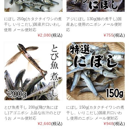
にぼし 250g(カタクチイワシの煮
アジにぼし 130g(鯵の煮干し)国
干し いりこだし)国産片口いわし
産あじ使用のニボシ メール便対
使用 メール便対応
応
¥2,080
(税込)
¥755
(税込)
とび魚煮干し 200g(飛び魚にぼ
にぼし 150g(カタクチイワシの煮
し)アゴニボシ 上品な出汁のとび
干し、いりこだし)国産片口いわ
うお メール便対応
し使用のニボシ メール便対応
¥2,660
(税込)
¥948
(税込)