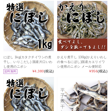
にぼし 1kg(カタクチイワシの煮
かえり煮干し 130g(かえりいわし
干し、いりこだし) 国産片口いわ
の食べるにぼし)国産カエリイワ
し使用のニボシ
シ使用のニボシ メール便対応
¥4,380
(税込)
¥956
(税込)
送料無料