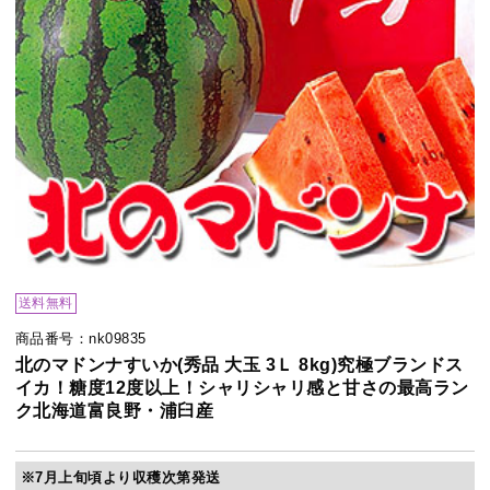
送料無料
商品番号：nk09835
北のマドンナすいか(秀品 大玉 3Ｌ 8kg)究極ブランドス
イカ！糖度12度以上！シャリシャリ感と甘さの最高ラン
ク北海道富良野・浦臼産
※7月上旬頃より収穫次第発送