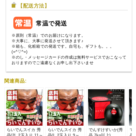
【配送方法】
常温で発送
※原則（常温）でのお届けになります。
※大事に、大事に発送させて頂きます♪
※箱も、化粧箱での発送です。自宅も、ギフトも。。。
(=^▽^=)
※のし・メッセージカードの作成は無料サービスでおこなって
おりますのでご遠慮なくお申し出下さいませ
関連商品:
らいでんスイカ 秀
らいでんスイカ 秀
でんすけすいか(秀
で
品(2L 2玉入り,11～
品(L 2玉入り,9～
品 7kg以上)
品