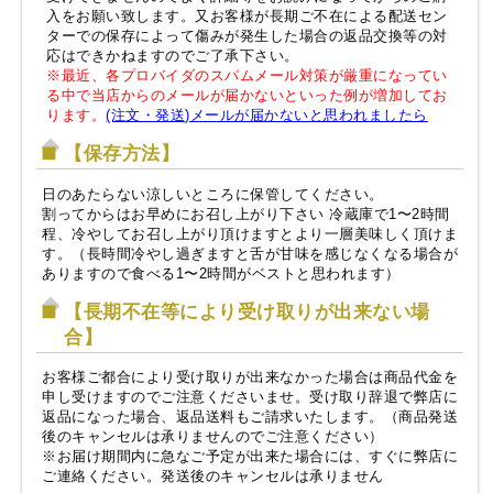
入をお願い致します。又お客様が長期ご不在による配送セン
ターでの保存によって傷みが発生した場合の返品交換等の対
応はできかねますのでご了承下さい。
※最近、各プロバイダのスパムメール対策が厳重になってい
る中で当店からのメールが届かないといった例が増加してお
ります。
(注文・発送)メールが届かないと思われましたら
【保存方法】
日のあたらない涼しいところに保管してください。
割ってからはお早めにお召し上がり下さい 冷蔵庫で1〜2時間
程、冷やしてお召し上がり頂けますとより一層美味しく頂けま
す。（長時間冷やし過ぎますと舌が甘味を感じなくなる場合が
ありますので食べる1〜2時間がベストと思われます）
【長期不在等により受け取りが出来ない場
合】
お客様ご都合により受け取りが出来なかった場合は商品代金を
申し受けますのでご注意くださいませ。受け取り辞退で弊店に
返品になった場合、返品送料もご請求いたします。（商品発送
後のキャンセルは承りませんのでご注意ください）
※お届け期間内に急なご予定が出来た場合には、すぐに弊店に
ご連絡ください。発送後のキャンセルは承りません