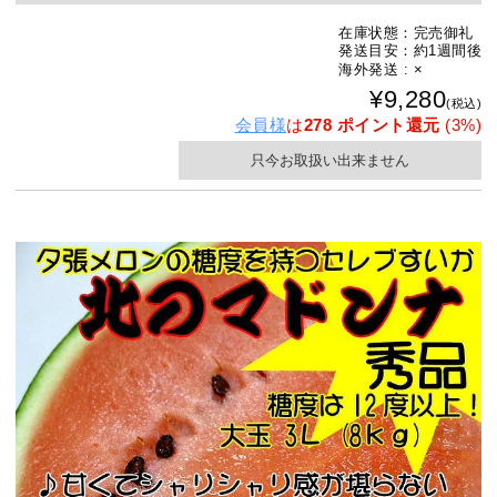
在庫状態：完売御礼
発送目安：約1週間後
海外発送 : ×
¥9,280
(税込)
会員様
は
278 ポイント還元
(3%)
只今お取扱い出来ません