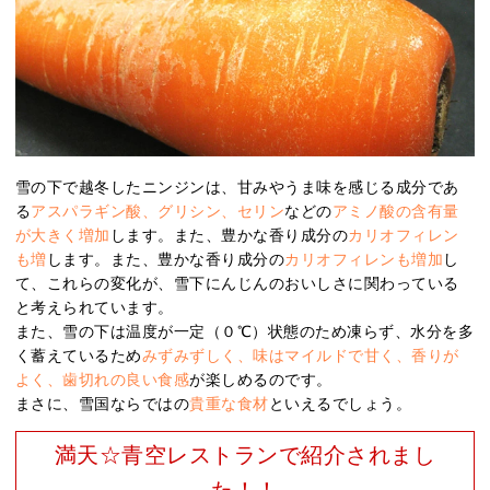
雪の下で越冬したニンジンは、甘みやうま味を感じる成分であ
る
アスパラギン酸、グリシン、セリン
などの
アミノ酸の含有量
が大きく増加
します。また、豊かな香り成分の
カリオフィレン
も増
します。また、豊かな香り成分の
カリオフィレンも増加
し
て、これらの変化が、雪下にんじんのおいしさに関わっている
と考えられています。
また、雪の下は温度が一定（０℃）状態のため凍らず、水分を多
く蓄えているため
みずみずしく、味はマイルドで甘く、香りが
よく、歯切れの良い食感
が楽しめるのです。
まさに、雪国ならではの
貴重な食材
といえるでしょう。
満天☆青空レストランで紹介されまし
た！！