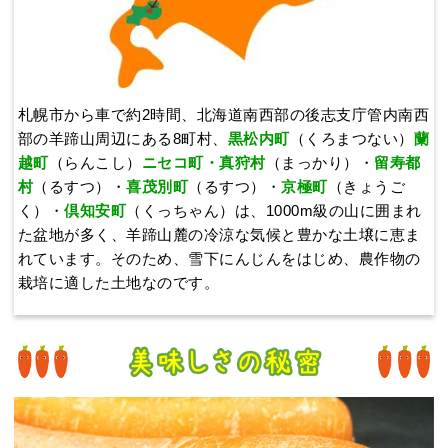
札幌市から車で約2時間、北海道南西部の後志支庁管内南西
部の羊蹄山周辺にある8町村、
黒松内町
（くろまつない）
蘭
越町
（らんこし）
ニセコ町・真狩村
（まっかり）・
留寿都
村
（るすつ）・
喜茂別町
（るすつ）・
京極町
（きょうご
く）・
倶知安町
（くっちゃん）は、1000m級の山に囲まれ
た盆地が多く、羊蹄山麓の冷涼な気候と豊かな土壌に恵ま
れています。そのため、雪下にんじんをはじめ、農作物の
栽培に適した土地なのです。