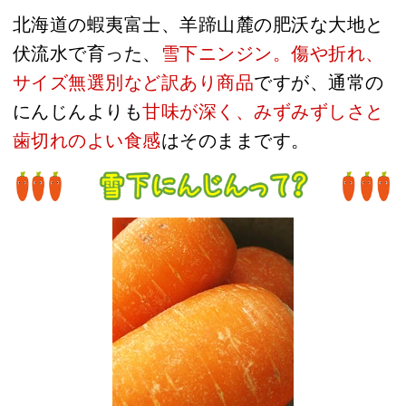
北海道の蝦夷富士、羊蹄山麓の肥沃な大地と
伏流水で育った、
雪下ニンジン。傷や折れ、
サイズ無選別など訳あり商品
ですが、通常の
にんじんよりも
甘味が深く、みずみずしさと
歯切れのよい食感
はそのままです。