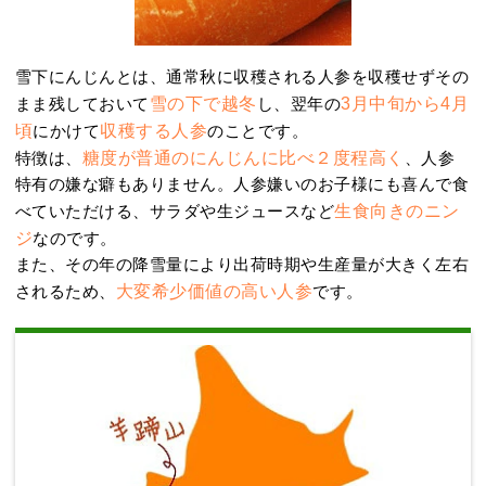
雪下にんじんとは、通常秋に収穫される人参を収穫せずその
まま残しておいて
雪の下で越冬
し、翌年の
3月中旬から4月
頃
にかけて
収穫する人参
のことです。
特徴は、
糖度が普通のにんじんに比べ２度程高く
、人参
特有の嫌な癖もありません。人参嫌いのお子様にも喜んで食
べていただける、サラダや生ジュースなど
生食向きのニン
ジ
なのです。
また、その年の降雪量により出荷時期や生産量が大きく左右
されるため、
大変希少価値の高い人参
です。