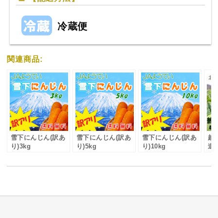
冷蔵便
関連商品:
雪下にんじん(訳あ
雪下にんじん(訳あ
雪下にんじん(訳あ
越
り)3kg
り)5kg
り)10kg
道産