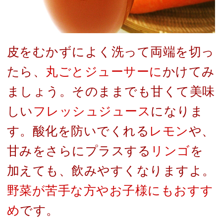
皮をむかずによく洗って両端を切っ
たら、
丸ごとジューサーに
かけてみ
ましょう。そのままでも甘くて美味
しい
フレッシュジュース
になりま
す。酸化を防いでくれる
レモン
や、
甘みをさらにプラスする
リンゴ
を
加えても、飲みやすくなりますよ。
野菜が苦手な方やお子様にもおすす
め
です。