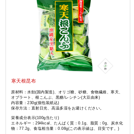
寒天根昆布
原材料：水飴(国内製造)、オリゴ糖、砂糖、食物繊維、寒天、
オブラート、根こんぶ、黒糖/レシチン(大豆由来)
内容量：230g(個包装紙込)
保存方法：直射日光、高温多湿をお避けください。
栄養成分表示(100g当たり)
エネルギー：294kcal、たんぱく質：0.1g、脂質：0g、炭水化
物：77.2g、食塩相当量：0.08g(この表示値は、目安です。)