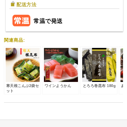
配送方法
常温で発送
関連商品:
寒天根こんぶ2袋セ
ワインようかん
とろろ巻昆布 180g
あ
ット