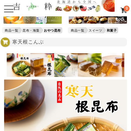
0
商品一覧
昆布・海藻
おやつ昆布
商品一覧
スイーツ
和菓子
寒天根こんぶ