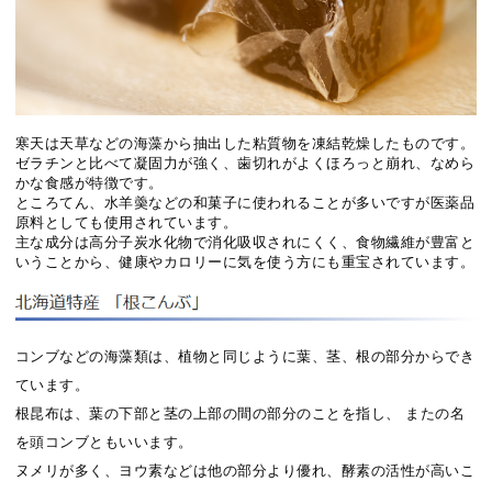
寒天は天草などの海藻から抽出した粘質物を凍結乾燥したものです。
ゼラチンと比べて凝固力が強く、歯切れがよくほろっと崩れ、なめら
かな食感が特徴です。
ところてん、水羊羮などの和菓子に使われることが多いですが医薬品
原料としても使用されています。
主な成分は高分子炭水化物で消化吸収されにくく、食物繊維が豊富と
いうことから、健康やカロリーに気を使う方にも重宝されています。
コンブなどの海藻類は、植物と同じように葉、茎、根の部分からでき
ています。
根昆布は、葉の下部と茎の上部の間の部分のことを指し、 またの名
を頭コンブともいいます。
ヌメリが多く、ヨウ素などは他の部分より優れ、酵素の活性が高いこ