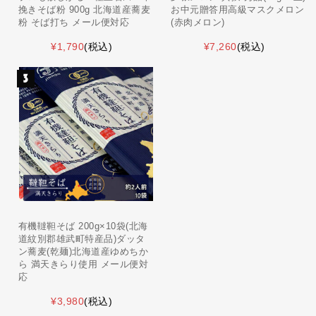
挽きそば粉 900g 北海道産蕎麦
お中元贈答用高級マスクメロン
粉 そば打ち メール便対応
(赤肉メロン)
¥1,790
(税込)
¥7,260
(税込)
有機韃靼そば 200g×10袋(北海
道紋別郡雄武町特産品)ダッタ
ン蕎麦(乾麺)北海道産ゆめちか
ら 満天きらり使用 メール便対
応
¥3,980
(税込)