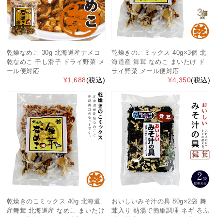
乾燥なめこ 30g 北海道産ナメコ
乾燥きのこミックス 40g×3個 北
乾なめこ 干し滑子 ドライ野菜 メ
海道産 舞茸 なめこ まいたけ ド
ール便対応
ライ野菜 メール便対応
¥1,688
(税込)
¥4,350
(税込)
乾燥きのこミックス 40g 北海道
おいしいみそ汁の具 80g×2袋 舞
産舞茸 北海道産 なめこ まいたけ
茸入り 熱湯で簡単調理 ネギ 巻ふ