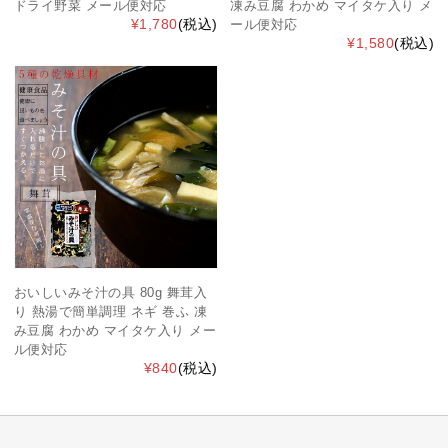
ドライ野菜 メール便対応
凍み豆腐 わかめ マイタケ入り メ
¥1,780
(税込)
ール便対応
¥1,580
(税込)
おいしいみそ汁の具 80g 舞茸入
り 熱湯で簡単調理 ネギ 巻ふ 凍
み豆腐 わかめ マイタケ入り メー
ル便対応
¥840
(税込)