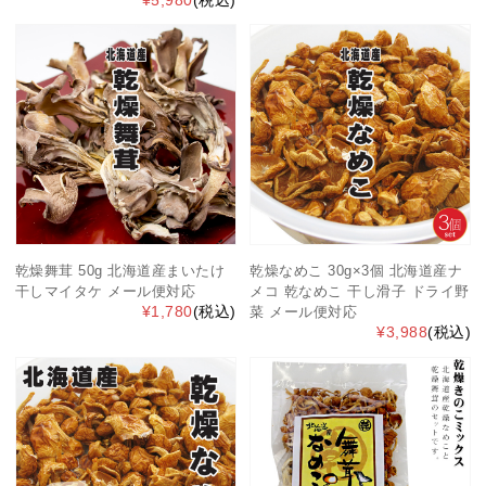
乾燥舞茸 50g 北海道産まいたけ
乾燥なめこ 30g×3個 北海道産ナ
干しマイタケ メール便対応
メコ 乾なめこ 干し滑子 ドライ野
¥1,780
(税込)
菜 メール便対応
¥3,988
(税込)