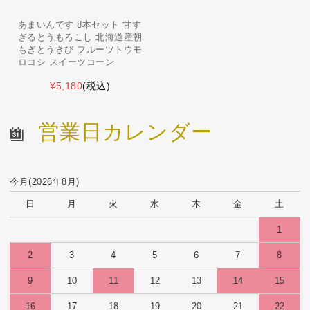
あまいんです 8本セット 甘す
ぎるとうもろこし 北海道産朝
もぎとうきび フルーツトウモ
ロコシ スイーツコーン
¥5,180
(税込)
営業日カレンダー
今月(2026年8月)
日
月
火
水
木
金
土
1
2
3
4
5
6
7
8
9
10
11
12
13
14
15
16
17
18
19
20
21
22