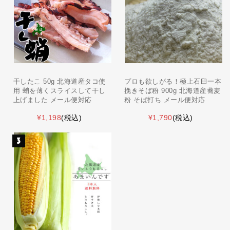
干したこ 50g 北海道産タコ使
プロも欲しがる！極上石臼一本
用 蛸を薄くスライスして干し
挽きそば粉 900g 北海道産蕎麦
上げました メール便対応
粉 そば打ち メール便対応
¥1,198
(税込)
¥1,790
(税込)