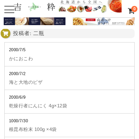
0
投稿者:
二瓶
2000/7/5
かにおこわ
2000/7/2
海と大地のピザ
2000/6/9
乾燥行者にんにく 4g×12袋
1000/7/30
根昆布粉末 100g ×4袋