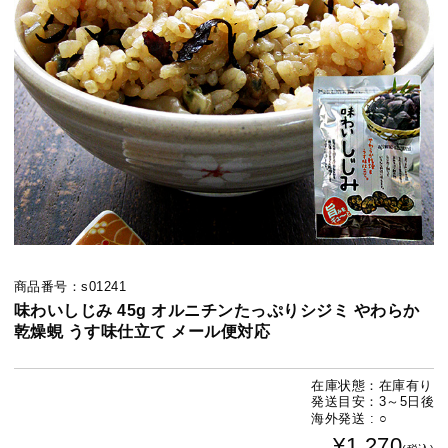
商品番号：s01241
味わいしじみ 45g オルニチンたっぷりシジミ やわらか
乾燥蜆 うす味仕立て メール便対応
在庫状態：在庫有り
発送目安：3～5日後
海外発送 : ○
¥1,270