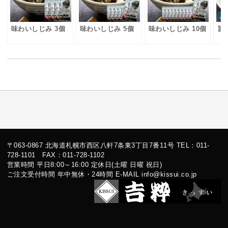
味わいしじみ 3個
味わいしじみ 5個
味わいしじみ 10個
旨
〒063-0867 北海道札幌市西区八軒7条東3丁目7番11号 TEL：011-
728-1101 FAX：011-728-1102
営業時間 平日8:00～16:00 定休日(土曜 日曜 祝日)
ご注文受付時間 年中無休・24時間 E-MAIL info@kissui.co.jp