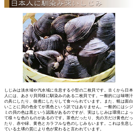
しじみは淡水域や汽水域に生息する小型の二枚貝です。古くから日本
人には、あさり貝同様に馴染みのある二枚貝です。一般的には味噌汁
の具にしたり、佃煮にしたりして食べられています。また、蜆は面白
いことに貝の色全てが黒色という訳ではありません。一般的にはシジ
ミの貝の色は黒という認識があるのですが、実はしじみは環境によっ
て様々な色のものがあるのです。茶色だったり、先の方だけ黄色だっ
たり、赤や緑、黄色とカラフルな色のしじみもいます。これは生息し
ている土壌の質により色が変わると言われています。