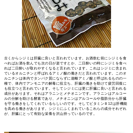
古くからシジミは肝臓に良いと言われています。お酒飲む前にシジミを食
べればお酒を飲んでも次の日が楽ですとか、二日酔いの時にシジミを食べ
れば二日酔いが取れやすくなると言われています。これはシジミに含まれ
ているオルニチンと呼ばれるアミノ酸の働きだと言われています。このオ
ルニチンは体内でタンパク質にならずに遊離アミノ酸と呼ばれるものの一
種で、体内でアンモニアの解毒に役立ち、肝臓の働きを助けて疲労回復に
も役立つと言われています。そしてシジミには更に肝臓に良いと言われる
成分があります。それはアラニンとメチオニンです。アラニンはアルコー
ルの分解を助ける酵素であり、メチオニンはアルコールや脂肪分から肝臓
を守る働きをしてくれているらしいのです。そしてビタミンＢ12は肝機能
を高める働きがあります。シジミにふくまれているこれらの成分それぞれ
が、肝臓にとって有効な栄養を沢山持っているのです。