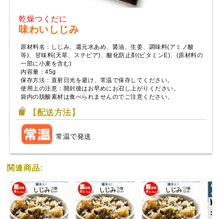
乾燥つくだに
味わいしじみ
原材料名：しじみ、還元水あめ、醤油、生姜、調味料(アミノ酸
等)、甘味料(天草、ステビア)、酸化防止剤(ビタミンE)、(原材料の
一部に小麦を含む)
内容量：45g
保存方法：直射日光を避け、常温で保存してください。
使用上の注意：開封後はお早めにお召し上がりください。
袋内の脱酸素材は食べられませんのでご注意ください。
【配送方法】
常温で発送
関連商品: