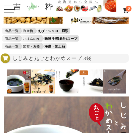
0
商品一覧
海産物
えび・シャコ・貝類
商品一覧
ごはんの友
味噌汁/海鮮汁/スープ
商品一覧
昆布・海藻
海藻・加工品
しじみと丸ごとわかめスープ 3袋