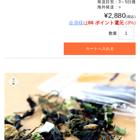
発送目安：3～5日後
海外発送 : ○
¥2,880
(税込)
会員様
は
86 ポイント還元
(3%)
数量