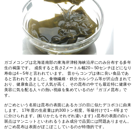
ガゴメコンブは北海道南部の東海岸津軽海峡沿岸にのみ分布する多年
生の褐藻です。 成長すると長さ2メートル幅20～50センチほどになり
寿命は4～5年と言われています。 昔からコンブは体に良い食品であ
ると言われてきました。食物繊維・鉄分カルシウム等が沢山含まれて
おり、健康食品として人気が高く、その昆布の中でも最近特に健康や
美容に気を配る人々の熱い視線を集めているのが『ガゴメ昆布』で
す。
がごめという名前は昆布の表面にあるカゴの目に似たデコボコに由来
します。 17年度の生産量は約300トン程度。等級付けで1～4等まで
に分けられます。(粘りかたもそれぞれ違います) ♪昆布の表面の白い
斑点はマンニットといわれるうまみ成分で品質には問題ありません。
がごめ昆布は表面がぼこぼこしているのが特徴的です。