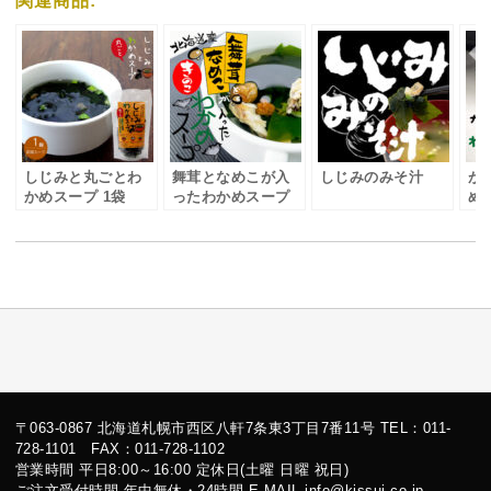
しじみと丸ごとわ
舞茸となめこが入
しじみのみそ汁
が
かめスープ 1袋
ったわかめスープ
め
〒063-0867 北海道札幌市西区八軒7条東3丁目7番11号 TEL：011-
728-1101 FAX：011-728-1102
営業時間 平日8:00～16:00 定休日(土曜 日曜 祝日)
ご注文受付時間 年中無休・24時間 E-MAIL info@kissui.co.jp