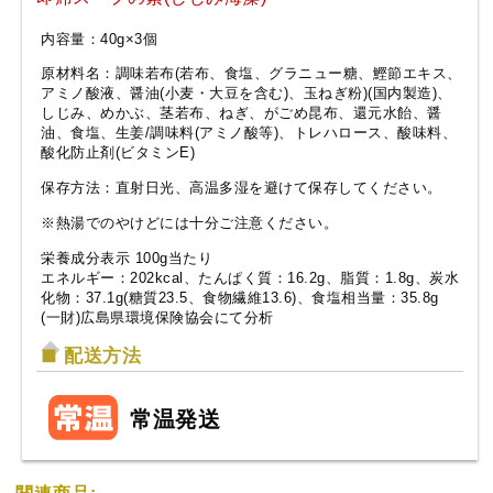
内容量：40g×3個
原材料名：調味若布(若布、食塩、グラニュー糖、鰹節エキス、
アミノ酸液、醤油(小麦・大豆を含む)、玉ねぎ粉)(国内製造)、
しじみ、めかぶ、茎若布、ねぎ、がごめ昆布、還元水飴、醤
油、食塩、生姜/調味料(アミノ酸等)、トレハロース、酸味料、
酸化防止剤(ビタミンE)
保存方法：直射日光、高温多湿を避けて保存してください。
※熱湯でのやけどには十分ご注意ください。
栄養成分表示 100g当たり
エネルギー：202kcal、たんぱく質：16.2g、脂質：1.8g、炭水
化物：37.1g(糖質23.5、食物繊維13.6)、食塩相当量：35.8g
(一財)広島県環境保険協会にて分析
配送方法
常温発送
関連商品: